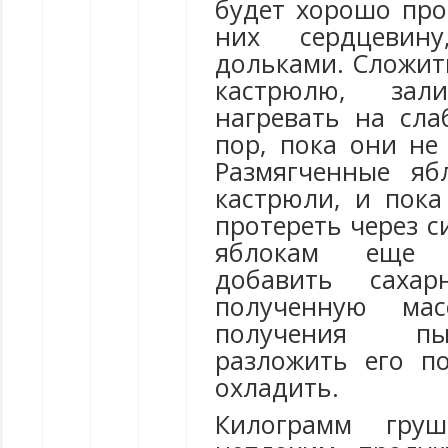
будет хорошо про
них сердцевин
дольками. Сложить
кастрюлю, за
нагревать на сла
пор, пока они не
Размягченные яб
кастрюли, и пока
протереть через с
яблокам еще 
добавить саха
полученную ма
получения п
разложить его п
охладить.
Килограмм гру