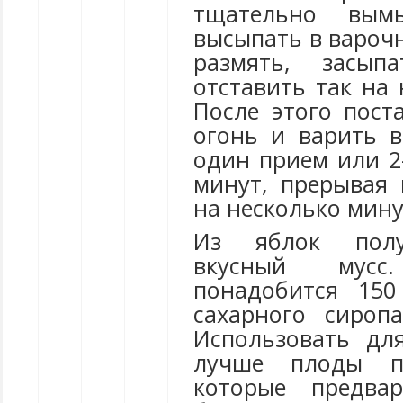
тщательно вымы
высыпать в варочн
размять, засып
отставить так на 
После этого пост
огонь и варить в
один прием или 2
минут, прерывая 
на несколько мину
Из яблок полу
вкусный мус
понадобится 150
сахарного сироп
Использовать дл
лучше плоды по
которые предва