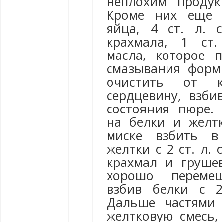
неплохим продук
Кроме них еще 
яйца, 4 ст. л. с
крахмала, 1 ст.
масла, которое 
смазывания форм
очистить от к
сердцевину, взби
состояния пюре.
на белки и желт
миске взбить 
желтки с 2 ст. л.
крахмал и груше
хорошо перемеш
взбив белки с 2
Дальше частями 
желтковую смесь,