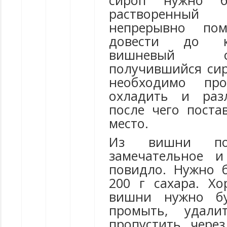
сироп нужно б
растворенный
непрерывно пом
довести до к
вишневый 
получившийся си
необходимо про
охладить и раз
после чего поста
место.
Из вишни пол
замечательное и
повидло. Нужно 
200 г сахара. Х
вишни нужно бу
промыть, удали
пропустить чере