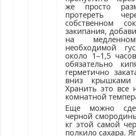
же просто раз
протереть че
собственном со
закипания, добави
на медленн
необходимой гу
около 1–1,5 часо
обязательно ки
герметично закат
вниз крышками 
Хранить это все 
комнатной темпер
Еще можно сде
черной смородины
кг этой самой че
полкило сахара. 