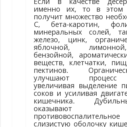
Если в качестве десер
именно их, то в этом 
получит множество необ
С, бета-каротин, фол
минеральных солей, та
железо, цинк, органич
яблочной, лимонной
бензойной, ароматичес
веществ, клетчатки, пи
пектинов. Органиче
улучшают процесс 
увеличивая выделение 
соков и усиливая двига
кишечника. Дубиль
оказывают 
противовоспалительно
слизистую оболочку киш