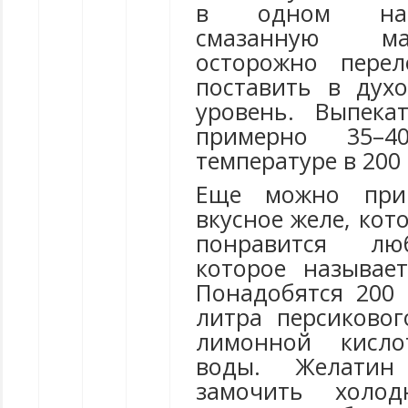
в одном нап
смазанную м
осторожно пере
поставить в дух
уровень. Выпека
примерно 35–
температуре в 200 
Еще можно приг
вкусное желе, кот
понравится лю
которое называе
Понадобятся 200 
литра персиковог
лимонной кисло
воды. Желатин
замочить холод