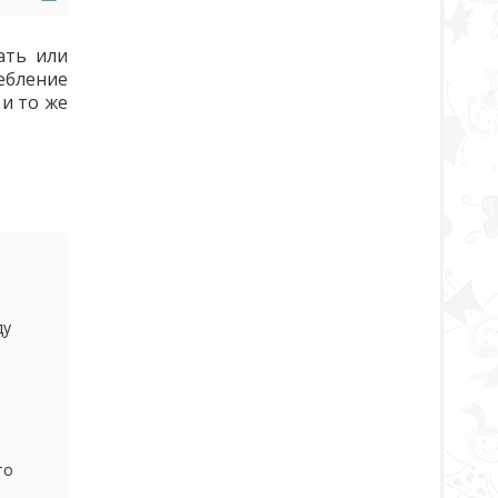
ать или
ебление
и то же
ду
то
ень