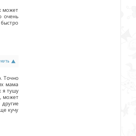
к может
о очень
и быстро
РНУТЬ
. Точно
их мама
к я тушу
е, может
 другие
ще кучу