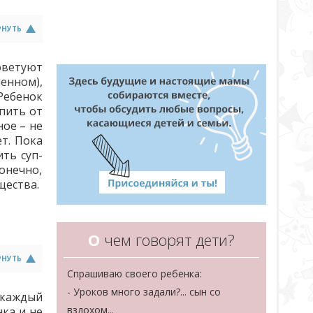
РНУТЬ
советуют
енном),
Ребенок
пить от
ное – не
т. Пока
ить суп-
онечно,
щества.
О
чем говорят дети?
РНУТЬ
Спрашиваю своего ребенка:
- Уроков много задали?... сын со
 каждый
вздохом...
ка и не