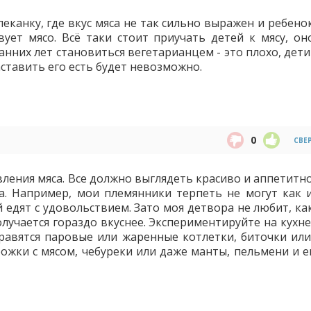
канку, где вкус мяса не так сильно выражен и ребено
вует мясо. Всё таки стоит приучать детей к мясу, он
анних лет становиться вегетарианцем - это плохо, дет
ставить его есть будет невозможно.
0
СВЕ
ления мяса. Все должно выглядеть красиво и аппетитно
са. Например, мои племянники терпеть не могут как 
 едят с удовольствием. Зато моя детвора не любит, ка
получается гораздо вкуснее. Экспериментируйте на кухн
равятся паровые или жаренные котлетки, биточки или
ожки с мясом, чебуреки или даже манты, пельмени и е