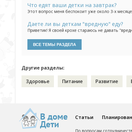
или через несколько вообще может ничего не есть
Что едят ваши детки на завтрак?
Этот вопрос меня беспокоит уже около 3-х месяцев
попробовать! Овсяную кашу, запаренную на молоке
Манка вообще не в какую, творог - тоже самое. Я п
Даете ли вы деткам "вредную" еду?
Приветик! Я своей крохе стараюсь не давать "вред
считаю, что она еще в жизни успеет этого "добра" 
так та ей в 6 мес. малину давала, в год ребенок спок
Другие разделы:
Здоровье
Питание
Развитие
Статьи
Планирова
По вопросам сотрудничеств