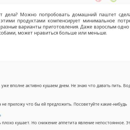
оят дела? Можно попробовать домашний паштет сдел
о этими продуктами компенсирует минимальное потр
 разные варианты приготовления. Даже взрослым одно 
собами, может нравиться больше или меньше.
уже вполне активно кушаем днем. Не знаю что давать пить. Во
 хочу.
 не приложу что бы ей предложить. Посоветуйте какие-нибудь
?
ь плохо кушает. Но снижение аппетита явление непостоянное. Э
 все что даю в больших или нормальных порциях, а на другой д