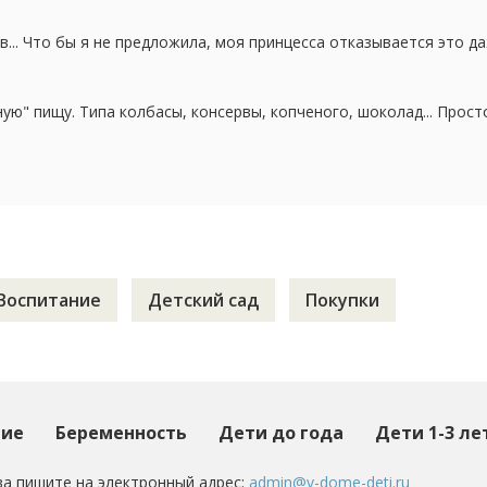
. Накормить могу нормально только...
... Что бы я не предложила, моя принцесса отказывается это д
, ооочень редко может соизволить покушать, да и то, 2-3 ложки
онимаю, что у нас еще лезут зубы...
ную" пищу. Типа колбасы, консервы, копченого, шоколад... Прост
наесться))) А вот, моя подруга, у нее девочка на 2 месяца нас с
ойно ел лук в уксусе, копчености, сало!!! Ну...
Воспитание
Детский сад
Покупки
ние
Беременность
Дети до года
Дети 1-3 ле
а пишите на электронный адрес:
admin@v-dome-deti.ru