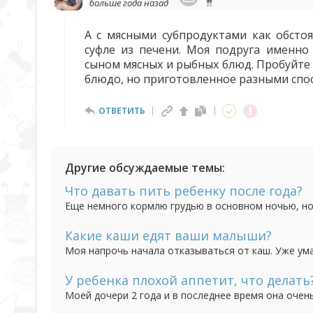
больше года назад
А с мясными субпродуктами как обст
суфле из печени. Моя подруга именн
сыном мясных и рыбных блюд. Пробуйте
блюдо, но приготовленное разными спо
ОТВЕТИТЬ
Другие обсуждаемые темы:
Что давать пить ребенку после года?
Еще немного кормлю грудью в основном ночью, но 
отказывается, компоты неохотно, соки я давать не
Какие каши едят ваши малыши?
Моя напрочь начала отказываться от каш. Уже ума
рецепты / хитрости.
У ребенка плохой аппетит, что делать
Моей дочери 2 года и в последнее время она очен
происходит периодически. То один день она лопает