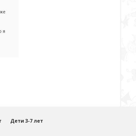
аже
)))
о я
тарше,
т
Дети 3-7 лет