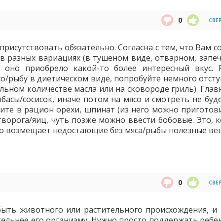
0
СВЕ
присутствовать обязательно. Согласна с тем, что Вам 
в разных вариациях (в тушеном виде, отварном, запеч
 оно приобрело какой-то более интересный вкус. 
со/рыбу в диетическом виде, попробуйте немного отсту
льном количестве масла или на сковороде гриль). Глав
басы/сосисок, иначе потом на мясо и смотреть не буде
едите в рацион орехи, шпинат (из него можно приготов
ворога/яиц, чуть позже можно ввести бобовые. Это, к
но возмещает недостающие без мяса/рыбы полезные ве
0
СВЕ
ыть животного или растительного происхождения, и
ельнее его организму. Нужно просто поддержать ребен