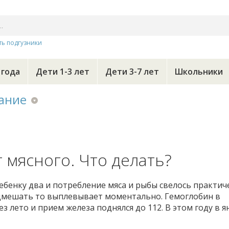
ть подгузники
 года
Дети 1-3 лет
Дети 3-7 лет
Школьники
ание
 мясного. Что делать?
Ребенку два и потребление мяса и рыбы свелось практич
одмешать то выплевывает моментально. Гемоглобин в
з лето и прием железа поднялся до 112. В этом году в я