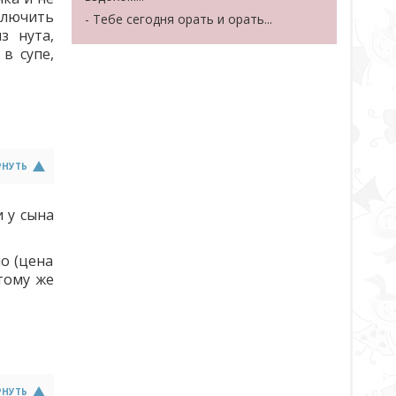
ключить
- Тебе сегодня орать и орать...
з нута,
в супе,
РНУТЬ
и у сына
о (цена
тому же
РНУТЬ