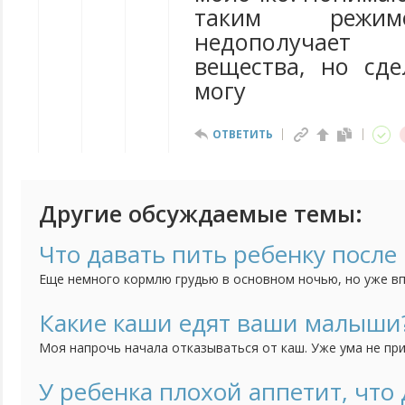
таким режим
недополучает
вещества, но сде
могу
ОТВЕТИТЬ
Другие обсуждаемые темы:
Что давать пить ребенку после 
Еще немного кормлю грудью в основном ночью, но уже вп
Не знаю что давать пить. Воду отказывается, компоты не
хочу.
Какие каши едят ваши малыши
Моя напрочь начала отказываться от каш. Уже ума не пр
предложить. Посоветуйте какие-нибудь рецепты / хитрост
У ребенка плохой аппетит, что 