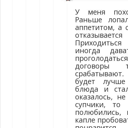
У меня похо
Раньше лопа
аппетитом, а 
отказываетс
Приходиться
иногда дава
проголодать
договоры т
срабатывают
будет лучше
блюда и стал
оказалось, не
супчики, то 
полюбились, 
капле пробоват
понравится.