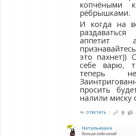
копчёными к
рёбрышками.
И когда на в
раздавать
аппетит 
признавайтес
это пахнет)) 
себе варю, 
теперь не
Заинтригова
просить буде
налили миску с
ОТВЕТИТЬ
Натальюшка
больше года назад