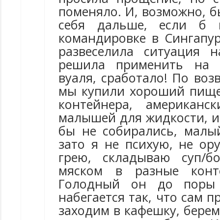
поменяло. И, возможно, б
себя дальше, если б 
командировке в Сингапур
развеселила ситуация 
решила применить на 
вуаля, сработало! По во
мы купили хороший пище
контейнера, американс
малышей для жидкости, и 
бы не собирались, малый
зато я не психую, не ору
грею, складываю суп/
мяском в разные конт
Голодный он до поры 
набегается так, что сам п
заходим в кафешку, берем 