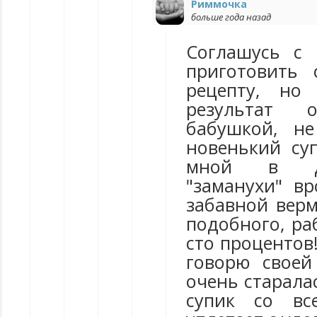
Риммочка
больше года назад
Соглашусь с 
приготовить 
рецепту, но
результат
бабушкой, не
новенький суп
мной в де
"заманухи" вр
забавной вер
подобного, ра
сто процентов!
говорю своей 
очень старалас
супик со вс