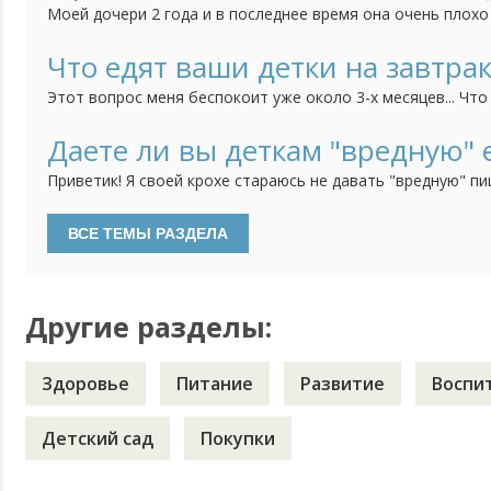
Моей дочери 2 года и в последнее время она очень плохо
аппетита явление непостоянное. Это происходит периодич
лопает все что даю в больших или нормальных порциях, а 
Что едят ваши детки на завтрак
несколько вообще может ничего не есть. Накормить могу 
Этот вопрос меня беспокоит уже около 3-х месяцев... Что
принцесса отказывается это даже попробовать! Овсяную 
молоке, ооочень редко может соизволить покушать, да и 
Даете ли вы деткам "вредную" 
вообще не в какую, творог - тоже самое. Я понимаю, что у 
Приветик! Я своей крохе стараюсь не давать "вредную" пи
консервы, копченого, шоколад... Просто я считаю, что он
"добра" наесться))) А вот, моя подруга, у нее девочка на 
ей в 6 мес. малину давала, в год ребенок спокойно ел лук в
Ну...
Другие разделы:
Здоровье
Питание
Развитие
Воспи
Детский сад
Покупки