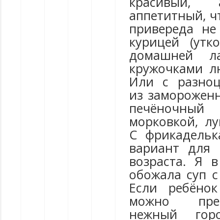
красивый,
аппетитный, ч
привереда не 
курицей (утк
домашней л
кружочками л
Или с разноц
из заморожен
печёночны
морковкой, лу
С фрикадельк
вариант для
возраста. Я в
обожала суп с
Если ребёнок
можно пре
нежный гор