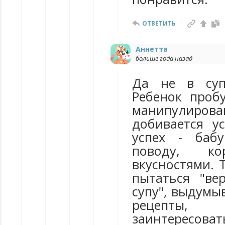
ОТВЕТИТЬ
Аннетта
больше года назад
Да не в супе
Ребенок проб
манипули
добивается у
успех - баб
поводу, к
вкусностями. 
пытаться "ве
супу", выдумы
рецепт
заинтересо