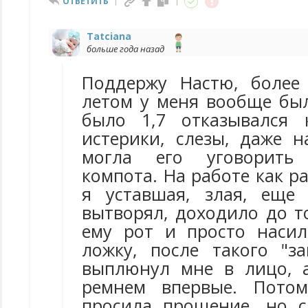
ОТВЕТИТЬ
Tatciana
больше года назад
Поддержу Настю, более
летом у меня вообще был
было 1,7 отказывался 
истерики, слезы, даже н
могла его уговорить
компота. На работе как р
я уставшая, злая, еще
вытворял, доходило до т
ему рот и просто наси
ложку, после такого "за
выплюнул мне в лицо, 
ремнем впервые. Потом
просила прощение, но 