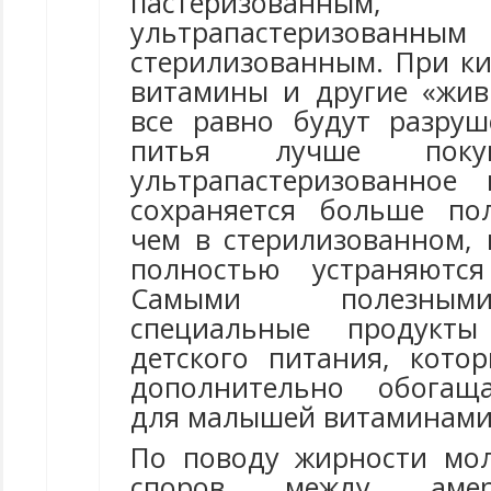
пастеризованным,
ультрапастеризо
стерилизованным. При к
витамины и другие «жи
все равно будут разру
питья лучше покуп
ультрапастеризованное
сохраняется больше по
чем в стерилизованном, 
полностью устраняютс
Самыми полезным
специальные продукты
детского питания, кот
дополнительно обогащ
для малышей витаминами
По поводу жирности мо
споров между амер