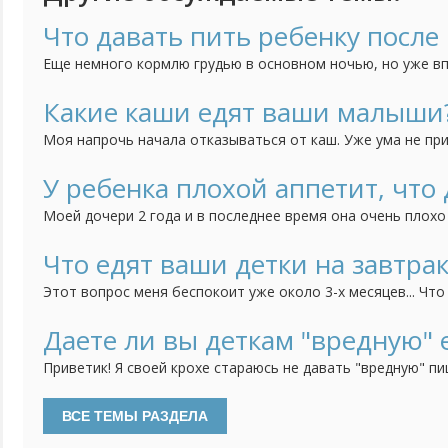
Что давать пить ребенку после 
Еще немного кормлю грудью в основном ночью, но уже вп
Не знаю что давать пить. Воду отказывается, компоты не
хочу.
Какие каши едят ваши малыши
Моя напрочь начала отказываться от каш. Уже ума не пр
предложить. Посоветуйте какие-нибудь рецепты / хитрост
У ребенка плохой аппетит, что 
Моей дочери 2 года и в последнее время она очень плохо
аппетита явление непостоянное. Это происходит периодич
лопает все что даю в больших или нормальных порциях, а 
Что едят ваши детки на завтрак
несколько вообще может ничего не есть. Накормить могу 
Этот вопрос меня беспокоит уже около 3-х месяцев... Что
принцесса отказывается это даже попробовать! Овсяную 
молоке, ооочень редко может соизволить покушать, да и 
Даете ли вы деткам "вредную" 
вообще не в какую, творог - тоже самое. Я понимаю, что у 
Приветик! Я своей крохе стараюсь не давать "вредную" пи
консервы, копченого, шоколад... Просто я считаю, что он
"добра" наесться))) А вот, моя подруга, у нее девочка на 
ей в 6 мес. малину давала, в год ребенок спокойно ел лук в
Ну...