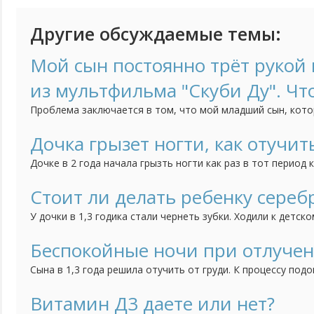
Другие обсуждаемые темы:
Мой сын постоянно трёт рукой н
из мультфильма "Скуби Ду". Чт
Проблема заключается в том, что мой младший сын, кото
трёт нос, когда строго с ним разговариваешь. Это начало
как он начал посещать детский сад. Психолог говорит, чт
Дочка грызет ногти, как отучит
но мне страшно за своё чадо. Может быть у кого-нибудь б
Дочке в 2 года начала грызть ногти как раз в тот период 
ребенка, дочка братика очень любит, ревности нет, всяче
как вариант думаю может появление брата так повлияло, 
Стоит ли делать ребенку сереб
привычка грызть ногти. Сейчас дочке 3 года, а привычка вс
У дочки в 1,3 годика стали чернеть зубки. Ходили к детск
сказала попробовать начать чистить зубки, если нечего
сделать серебрение. Зубки мы чистим, но результат меня 
Беспокойные ночи при отлучен
теперь не знаю стоить ли делать процедуру серебрения или
Сына в 1,3 года решила отучить от груди. К процессу подо
тем спокойнее. Сначала просто отучила от себя, отправл
несколько часов оставляя его одного, потом на полдня. 
Витамин Д3 даете или нет?
дневные кормления уменьшились до "вокруг сна", ночью раз