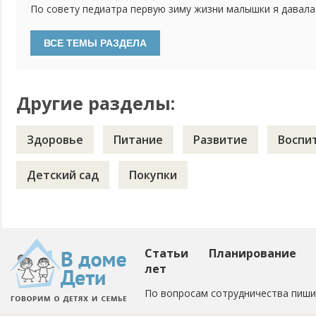
По совету педиатра первую зиму жизни малышки я давала
водорастворимой форме. Недавно были на плановом прием
давать витамин Д3. Особенностей развития нет, анализы 
делать, если ребенку уже 2 года и гуляем регулярно?
Другие разделы:
Здоровье
Питание
Развитие
Воспи
Детский сад
Покупки
Статьи
Планирование
лет
По вопросам сотрудничества пиши