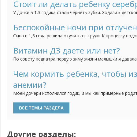
как вариант думаю может появление брата так повлияло, 
Стоит ли делать ребенку сереб
привычка грызть ногти. Сейчас дочке 3 года, а привычка вс
У дочки в 1,3 годика стали чернеть зубки. Ходили к детск
сказала попробовать начать чистить зубки, если нечего
сделать серебрение. Зубки мы чистим, но результат меня 
Беспокойные ночи при отлучен
теперь не знаю стоить ли делать процедуру серебрения или
Сына в 1,3 года решила отучить от груди. К процессу подо
тем спокойнее. Сначала просто отучила от себя, отправл
несколько часов оставляя его одного, потом на полдня. 
Витамин Д3 даете или нет?
дневные кормления уменьшились до "вокруг сна", ночью раз
По совету педиатра первую зиму жизни малышки я давала
водорастворимой форме. Недавно были на плановом прием
давать витамин Д3. Особенностей развития нет, анализы 
Чем кормить ребенка, чтобы из
делать, если ребенку уже 2 года и гуляем регулярно?
анемии?
Моей дочери исполнился годик, и мы как примерные роди
обследование в поликлинику. Сдали анализы. На следующ
медсестра и сказала, что у дочки понижен гемоглобин (у н
хотя бы 120. Соответственно диагноз анемия. Сказала п
питанием, что...
Другие разделы: