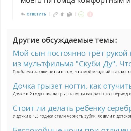
моего питомца комфортным и
ОТВЕТИТЬ
Другие обсуждаемые темы:
Мой сын постоянно трёт рукой н
из мультфильма "Скуби Ду". Чт
Проблема заключается в том, что мой младший сын, кото
трёт нос, когда строго с ним разговариваешь. Это начало
как он начал посещать детский сад. Психолог говорит, чт
Дочка грызет ногти, как отучит
но мне страшно за своё чадо. Может быть у кого-нибудь б
Дочке в 2 года начала грызть ногти как раз в тот период 
ребенка, дочка братика очень любит, ревности нет, всяче
как вариант думаю может появление брата так повлияло, 
Стоит ли делать ребенку сереб
привычка грызть ногти. Сейчас дочке 3 года, а привычка вс
У дочки в 1,3 годика стали чернеть зубки. Ходили к детск
сказала попробовать начать чистить зубки, если нечего
сделать серебрение. Зубки мы чистим, но результат меня 
Беспокойные ночи при отлучен