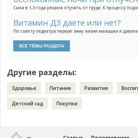
теперь не знаю стоить ли делать процедуру серебрения или
Сына в 1,3 года решила отучить от груди. К процессу подо
тем спокойнее. Сначала просто отучила от себя, отправл
несколько часов оставляя его одного, потом на полдня. 
Витамин Д3 даете или нет?
дневные кормления уменьшились до "вокруг сна", ночью раз
По совету педиатра первую зиму жизни малышки я давала
водорастворимой форме. Недавно были на плановом прием
давать витамин Д3. Особенностей развития нет, анализы 
делать, если ребенку уже 2 года и гуляем регулярно?
Другие разделы:
Здоровье
Питание
Развитие
Воспи
Детский сад
Покупки
Статьи
Планирование