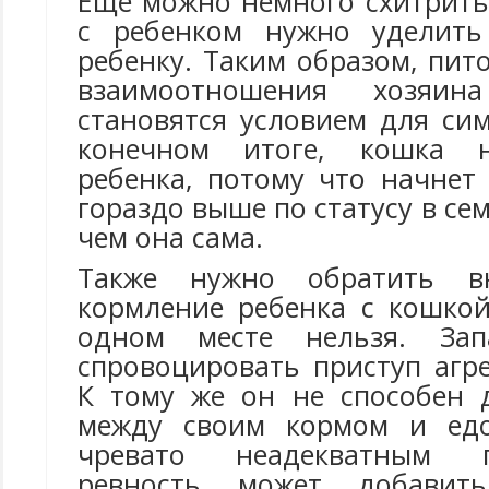
Еще можно немного схитрить
с ребенком нужно уделить
ребенку. Таким образом, пит
взаимоотношения хозяи
становятся условием для си
конечном итоге, кошка н
ребенка, потому что начнет
гораздо выше по статусу в се
чем она сама.
Также нужно обратить 
кормление ребенка с кошкой
одном месте нельзя. За
спровоцировать приступ агр
К тому же он не способен 
между своим кормом и едо
чревато неадекватным 
ревность может добави