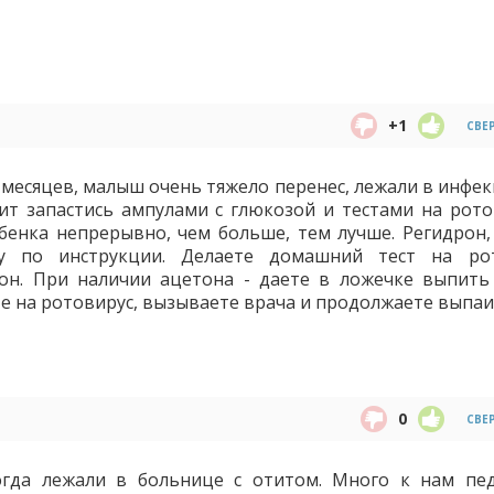
+1
СВЕ
 месяцев, малыш очень тяжело перенес, лежали в инфек
оит запастись ампулами с глюкозой и тестами на рото
бенка непрерывно, чем больше, тем лучше. Регидрон,
у по инструкции. Делаете домашний тест на ро
етон. При наличии ацетона - даете в ложечке выпить
е на ротовирус, вызываете врача и продолжаете выпаи
0
СВЕ
огда лежали в больнице с отитом. Много к нам пе