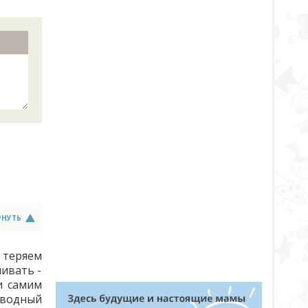
РНУТЬ
 теряем
ливать -
и самим
 водный