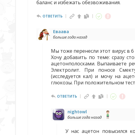
баланс и избежать обезвоживания.
ОТВЕТИТЬ
Еваава
больше года назад
Мы тоже перенесли этот вирус в 6
Хочу добавить по теме: сразу ст
ацетонполосками. Выпаиваете ре
Электролит. При поносе Смект
(исследуется кал) и мочу на ац
глюкозы. При положительном тест
ОТВЕТИТЬ
nightowl
больше года назад
У нас ацетон повысился к