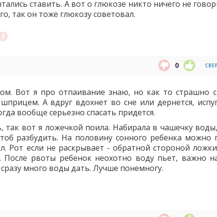
тались ставить. А вот о глюкозе никто ничего не говор
о, так он тоже глюкозу советовал.
0
СВЕ
зом. Вот я про отпаивание знаю, но как то страшно 
шприцем. А вдруг вдохнет во сне или дернется, испуг
огда вообще серьезно спасать придется.
 так вот я ложечкой поила. Набирала в чашечку воды,
 чтоб разбудить. На половину сонного ребенка можно 
ел. Рот если не раскрывает - обратной стороной ложк
. После рвоты ребенок неохотно воду пьет, важно н
я сразу много воды дать. Лучше понемногу.