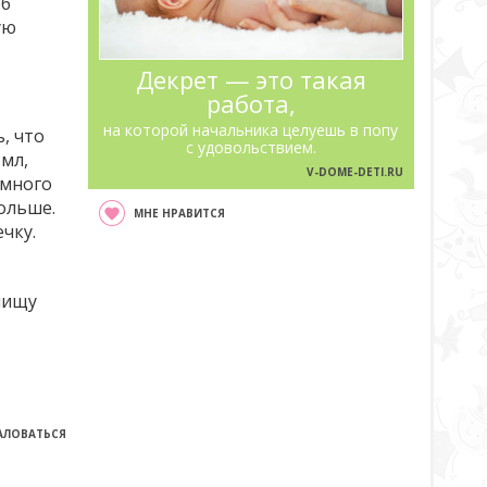
об
ую
Декрет — это такая
работа,
на которой начальника целуешь в попу
, что
с удовольствием.
 мл,
V-DOME-DETI.RU
емного
больше.
МНЕ НРАВИТСЯ
чку.
пищу
ЛОВАТЬСЯ