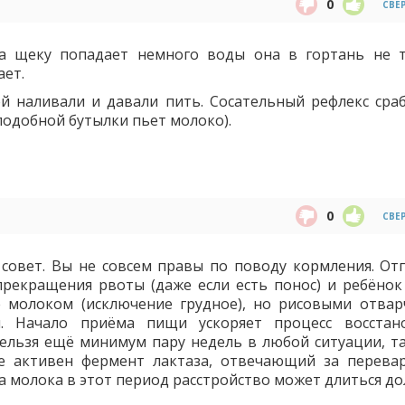
0
СВЕ
за щеку попадает немного воды она в гортань не т
ает.
ой наливали и давали пить. Сосательный рефлекс сра
 подобной бутылки пьет молоко).
0
СВЕ
совет. Вы не совсем правы по поводу кормления. От
прекращения рвоты (даже если есть понос) и ребёнок
е молоком (исключение грудное), но рисовыми отвар
. Начало приёма пищи ускоряет процесс восстан
ельзя ещё минимум пару недель в любой ситуации, та
не активен фермент лактаза, отвечающий за перева
а молока в этот период расстройство может длиться до