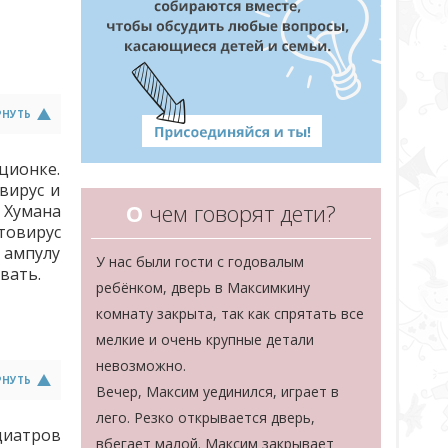
РНУТЬ
ционке.
вирус и
О
чем говорят дети?
 Хумана
товирус
 ампулу
У нас были гости с годовалым
вать.
ребёнком, дверь в Максимкину
комнату закрыта, так как спрятать все
мелкие и очень крупные детали
невозможно.
РНУТЬ
Вечер, Максим уединился, играет в
лего. Резко открывается дверь,
диатров
вбегает малой. Максим закрывает