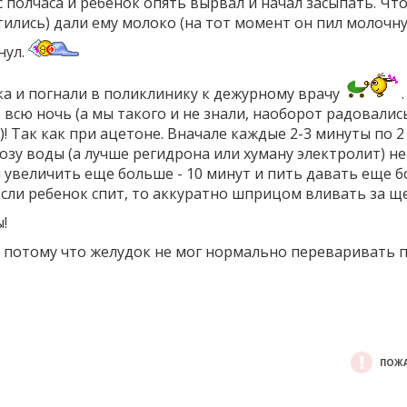
с полчаса и ребенок опять вырвал и начал засыпать. Чт
тились) дали ему молоко (на тот момент он пил молочн
нул.
нка и погнали в поликлинику к дежурному врачу
.
всю ночь (а мы такого и не знали, наоборот радовались
)! Так как при ацетоне. Вначале каждые 2-3 минуты по 2
озу воды (а лучше регидрона или хуману электролит) н
ал увеличить еще больше - 10 минут и пить давать еще 
 Если ребенок спит, то аккуратно шприцом вливать за ще
!
ы, потому что желудок не мог нормально переваривать 
ПОЖА