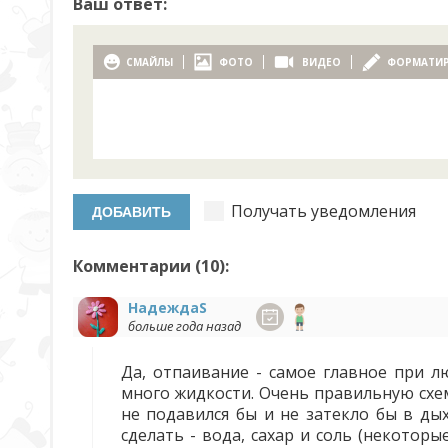
Ваш ответ:
СМАЙЛЫ
ФОТО
ВИДЕО
ФОРМАТИ
Получать уведомления
Комментарии (
10
):
НадеждаS
больше года назад
Да, отпаивание - самое главное при л
много жидкости. Очень правильную схем
не подавился бы и не затекло бы в ды
сделать - вода, сахар и соль (некото