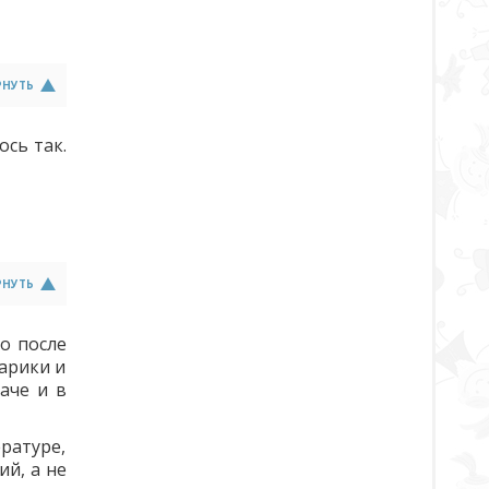
РНУТЬ
ось так.
РНУТЬ
о после
харики и
аче и в
ратуре,
ий, а не