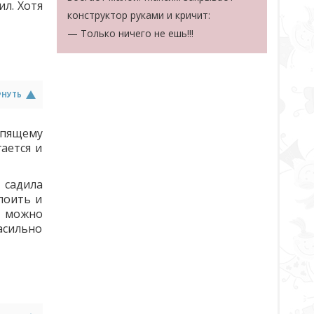
ил. Хотя
конструктор руками и кричит:
— Только ничего не ешь!!!
РНУТЬ
спящему
ается и
 садила
поить и
и можно
асильно