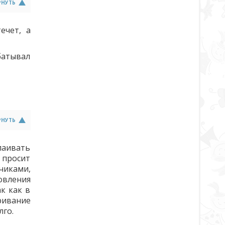
РНУТЬ
ечет, а
батывал
РНУТЬ
паивать
 просит
чиками,
овления
к как в
ривание
лго.