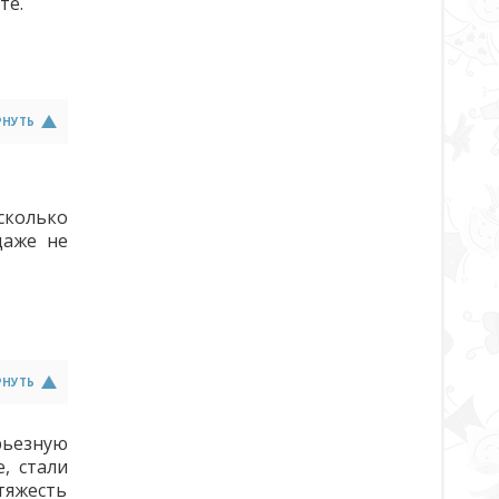
те.
РНУТЬ
асколько
даже не
РНУТЬ
рьезную
, стали
тяжесть