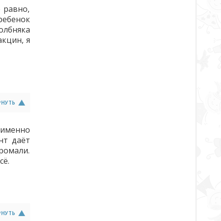
 равно,
ребенок
олбняка
кцин, я
РНУТЬ
 именно
нт даёт
ромали.
сё.
РНУТЬ