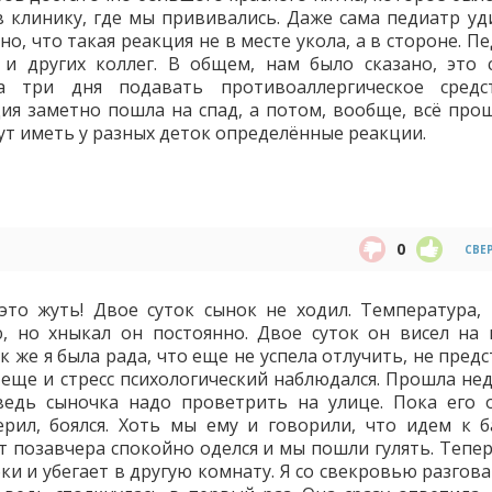
в клинику, где мы прививались. Даже сама педиатр уд
но, что такая реакция не в месте укола, а в стороне. П
 и других коллег. В общем, нам было сказано, это 
а три дня подавать противоаллергическое средс
ия заметно пошла на спад, а потом, вообще, всё прош
ут иметь у разных деток определённые реакции.
0
СВЕ
то жуть! Двое суток сынок не ходил. Температура, 
, но хныкал он постоянно. Двое суток он висел на 
к же я была рада, что еще не успела отлучить, не пред
е еще и стресс психологический наблюдался. Прошла не
ведь сыночка надо проветрить на улице. Пока его 
рил, боялся. Хоть мы ему и говорили, что идем к б
от позавчера спокойно оделся и мы пошли гулять. Тепе
бки и убегает в другую комнату. Я со свекровью разгов