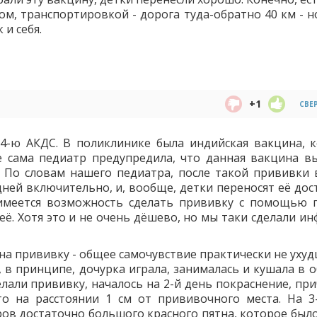
ом, транспортировкой - дорога туда-обратно 40 км - н
 и себя.
+1
СВЕ
 4-ю АКДС. В поликлинике была индийская вакцина, 
е сама педиатр предупредила, что данная вакцина в
 По словам нашего педиатра, после такой прививки 
ней включительно, и, вообще, детки переносят её дос
 имеется возможность сделать прививку с помощью 
её. Хотя это и не очень дёшево, но мы таки сделали и
на прививку - общее самочувствие практически не ухуд
к, в принципе, дочурка играла, занималась и кушала в
елали прививку, началось на 2-й день покраснение, пр
то на расстоянии 1 см от прививочного места. На 3
ров достаточно большого красного пятна, которое было