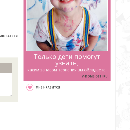
ЛОВАТЬСЯ
Только дети помогут
узнать,
каким запасом терпения вы обладаете.
V-DOME-DETI.RU
МНЕ НРАВИТСЯ