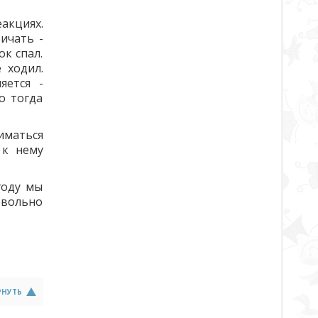
акциях.
ичать -
ок спал.
 ходил.
яется -
о тогда
иматься
 к нему
году мы
евольно
РНУТЬ