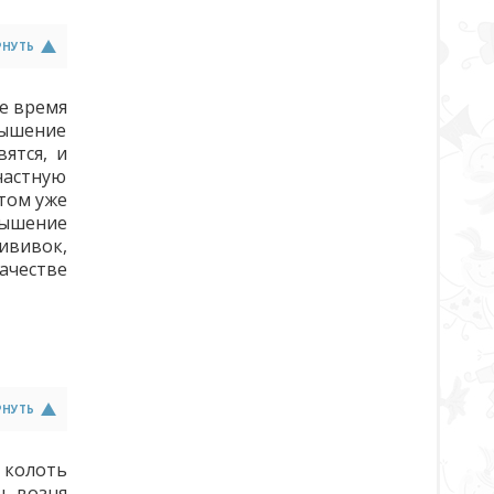
РНУТЬ
ое время
вышение
ятся, и
частную
отом уже
вышение
рививок,
ачестве
РНУТЬ
 колоть
ть возня