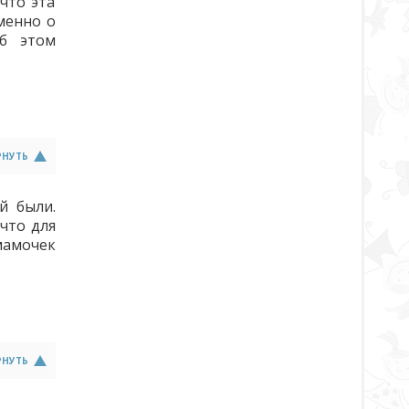
что эта
менно о
об этом
РНУТЬ
й были.
 что для
мамочек
РНУТЬ