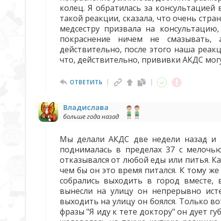
колец. Я обратилась за консультацией 
такой реакции, сказала, что очень стран
медсестру призвала на консультацию,
покраснение ничем не смазывать, 
действительно, после этого наша реакц
что, действительно, прививки АКДС мог
ОТВЕТИТЬ
Владислава
больше года назад
Мы делали АКДС две недели назад и э
поднималась в пределах 37 с мелочью
отказывался от любой еды или питья. Ка
чем бы он это время питался. К тому ж
собрались выходить в город вместе, 
вынесли на улицу он непрерывно исте
выходить на улицу он боялся. Только в
фразы "Я иду к тете доктору" он дует гу