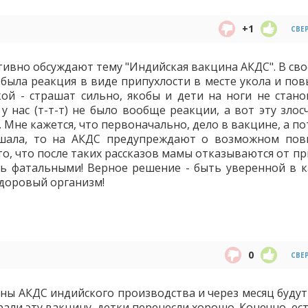
+1
СВЕ
активно обсуждают тему "Индийская вакцина АКДС". В св
 была реакция в виде припухлости в месте укола и по
ой - страшат сильно, якобы и дети на ноги не станов
у нас (т-т-т) не было вообще реакции, а вот эту злос
. Мне кажется, что первоначально, дело в вакцине, а п
лышала, то на АКДС предупреждают о возможном по
то, что после таких рассказов мамы отказываются от п
ть фатальными! Верное решение - быть уверенной в к
здоровый организм!
0
СВЕ
ины АКДС индийского производства и через месяц будут
рали эту вакцину, детки перенесли хорошо. Конечно, ес