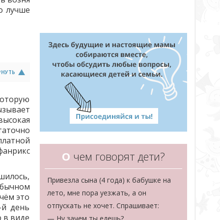
о лучше
РНУТЬ
которую
ызывает
высокая
таточно
платной
нфанрикс
О
чем говорят дети?
шилось,
Привезла сына (4 года) к бабушке на
 обычном
лето, мне пора уезжать, а он
ичём это
отпускать не хочет. Спрашивает:
-й день
 в виде
— Ну зачем ты едешь?