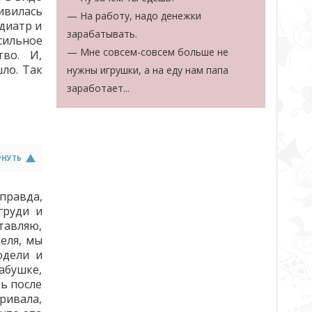
ивилась
— На работу, надо денежки
едиатр и
зарабатывать.
сильное
— Мне совсем-совсем больше не
тво. И,
ло. Так
нужны игрушки, а на еду нам папа
заработает...
РНУТЬ
правда,
груди и
ставляю,
деля, мы
одели и
абушке,
рь после
аривала,