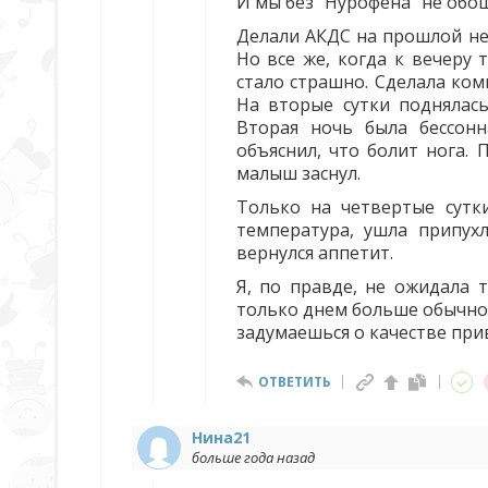
И мы без "Нурофена" не обо
Делали АКДС на прошлой не
Но все же, когда к вечеру 
стало страшно. Сделала ком
На вторые сутки поднялась
Вторая ночь была бессонн
объяснил, что болит нога.
малыш заснул.
Только на четвертые сутки
температура, ушла припух
вернулся аппетит.
Я, по правде, не ожидала 
только днем больше обычног
задумаешься о качестве при
ОТВЕТИТЬ
Нина21
больше года назад