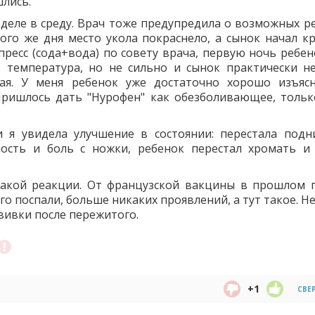
шлись.
деле в среду. Врач тоже предупредила о возможных ре
того же дня место укола покраснело, а сынок начал кр
пресс (сода+вода) по совету врача, первую ночь ребен
 температура, но не сильно и сынок практически не
ая. У меня ребенок уже достаточно хорошо изъясн
 Пришлось дать "Нурофен" как обезболивающее, тольк
 я увидела улучшение в состоянии: перестала подн
лость и боль с ножки, ребенок перестал хромать и
такой реакции. От французской вакцины в прошлом 
о поспали, больше никаких проявлений, а тут такое. Н
вивки после пережитого.
+1
СВЕ