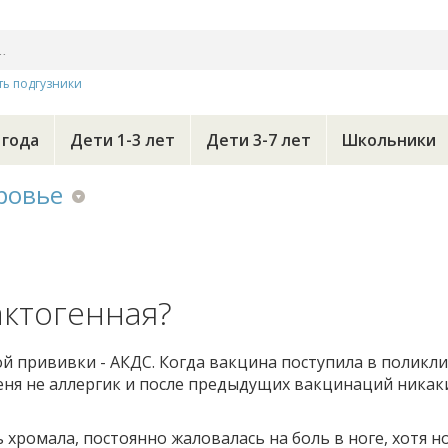
ть подгузники
 года
Дети 1-3 лет
Дети 3-7 лет
Школьники
ровье
актогенная?
ой прививки - АКДС. Когда вакцина поступила в поликл
меня не аллергик и после предыдущих вакцинаций никак
ь хромала, постоянно жаловалась на боль в ноге, хотя н