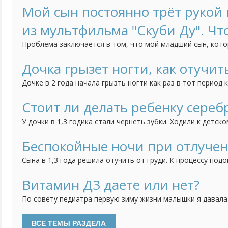
Мой сын постоянно трёт рукой н
из мультфильма "Скуби Ду". Чт
Проблема заключается в том, что мой младший сын, кото
трёт нос, когда строго с ним разговариваешь. Это начало
как он начал посещать детский сад. Психолог говорит, чт
Дочка грызет ногти, как отучит
но мне страшно за своё чадо. Может быть у кого-нибудь б
Дочке в 2 года начала грызть ногти как раз в тот период 
ребенка, дочка братика очень любит, ревности нет, всяче
как вариант думаю может появление брата так повлияло, 
Стоит ли делать ребенку сереб
привычка грызть ногти. Сейчас дочке 3 года, а привычка вс
У дочки в 1,3 годика стали чернеть зубки. Ходили к детск
сказала попробовать начать чистить зубки, если нечего
сделать серебрение. Зубки мы чистим, но результат меня 
Беспокойные ночи при отлучен
теперь не знаю стоить ли делать процедуру серебрения или
Сына в 1,3 года решила отучить от груди. К процессу подо
тем спокойнее. Сначала просто отучила от себя, отправл
несколько часов оставляя его одного, потом на полдня. 
Витамин Д3 даете или нет?
дневные кормления уменьшились до "вокруг сна", ночью раз
По совету педиатра первую зиму жизни малышки я давала
водорастворимой форме. Недавно были на плановом прием
давать витамин Д3. Особенностей развития нет, анализы 