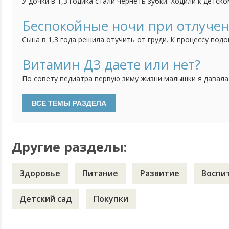
У дочки в 1,3 годика стали чернеть зубки. Ходили к детск
сказала попробовать начать чистить зубки, если нечего
сделать серебрение. Зубки мы чистим, но результат меня 
Беспокойные ночи при отлучен
теперь не знаю стоить ли делать процедуру серебрения или
Сына в 1,3 года решила отучить от груди. К процессу подо
тем спокойнее. Сначала просто отучила от себя, отправл
несколько часов оставляя его одного, потом на полдня. 
Витамин Д3 даете или нет?
дневные кормления уменьшились до "вокруг сна", ночью раз
По совету педиатра первую зиму жизни малышки я давала
водорастворимой форме. Недавно были на плановом прием
давать витамин Д3. Особенностей развития нет, анализы 
делать, если ребенку уже 2 года и гуляем регулярно?
Другие разделы:
Здоровье
Питание
Развитие
Воспи
Детский сад
Покупки