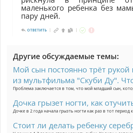
маленького ребенка без мам
пару дней.
ОТВЕТИТЬ
Другие обсуждаемые темы:
Мой сын постоянно трёт рукой н
из мультфильма "Скуби Ду". Чт
Проблема заключается в том, что мой младший сын, кото
трёт нос, когда строго с ним разговариваешь. Это начало
как он начал посещать детский сад. Психолог говорит, чт
Дочка грызет ногти, как отучит
но мне страшно за своё чадо. Может быть у кого-нибудь б
Дочке в 2 года начала грызть ногти как раз в тот период 
ребенка, дочка братика очень любит, ревности нет, всяче
как вариант думаю может появление брата так повлияло, 
Стоит ли делать ребенку сереб
привычка грызть ногти. Сейчас дочке 3 года, а привычка вс