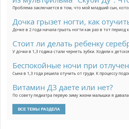
Проблема заключается в том, что мой младший сын, кото
трёт нос, когда строго с ним разговариваешь. Это начало
как он начал посещать детский сад. Психолог говорит, чт
Дочка грызет ногти, как отучит
но мне страшно за своё чадо. Может быть у кого-нибудь б
Дочке в 2 года начала грызть ногти как раз в тот период 
ребенка, дочка братика очень любит, ревности нет, всяче
как вариант думаю может появление брата так повлияло, 
Стоит ли делать ребенку сереб
привычка грызть ногти. Сейчас дочке 3 года, а привычка вс
У дочки в 1,3 годика стали чернеть зубки. Ходили к детск
сказала попробовать начать чистить зубки, если нечего
сделать серебрение. Зубки мы чистим, но результат меня 
Беспокойные ночи при отлучен
теперь не знаю стоить ли делать процедуру серебрения или
Сына в 1,3 года решила отучить от груди. К процессу подо
тем спокойнее. Сначала просто отучила от себя, отправл
несколько часов оставляя его одного, потом на полдня. 
Витамин Д3 даете или нет?
дневные кормления уменьшились до "вокруг сна", ночью раз
По совету педиатра первую зиму жизни малышки я давала
водорастворимой форме. Недавно были на плановом прием
давать витамин Д3. Особенностей развития нет, анализы 
делать, если ребенку уже 2 года и гуляем регулярно?