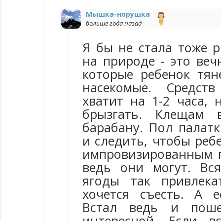
Мышка-норушка
больше года назад
Я бы не стала тоже р
на природе - это веч
которые ребенок тяне
насекомые. Средст
хватит на 1-2 часа, 
брызгать. Клещам 
барабану. Пол палатк
и следить, чтобы реб
импровизированным п
ведь они могут. Вс
ягоды так привлека
хочется съесть. А е
Встал ведь и поше
интересной. Если в