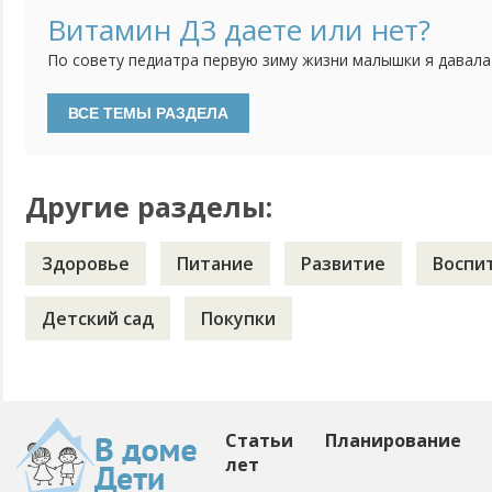
несколько часов оставляя его одного, потом на полдня. 
Витамин Д3 даете или нет?
дневные кормления уменьшились до "вокруг сна", ночью раз
По совету педиатра первую зиму жизни малышки я давала
водорастворимой форме. Недавно были на плановом прием
давать витамин Д3. Особенностей развития нет, анализы 
делать, если ребенку уже 2 года и гуляем регулярно?
Другие разделы:
Здоровье
Питание
Развитие
Воспи
Детский сад
Покупки
Статьи
Планирование
лет