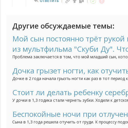
ОТВЕТИТЬ
Другие обсуждаемые темы:
Мой сын постоянно трёт рукой н
из мультфильма "Скуби Ду". Чт
Проблема заключается в том, что мой младший сын, кото
трёт нос, когда строго с ним разговариваешь. Это начало
как он начал посещать детский сад. Психолог говорит, чт
Дочка грызет ногти, как отучит
но мне страшно за своё чадо. Может быть у кого-нибудь б
Дочке в 2 года начала грызть ногти как раз в тот период 
ребенка, дочка братика очень любит, ревности нет, всяче
как вариант думаю может появление брата так повлияло, 
Стоит ли делать ребенку сереб
привычка грызть ногти. Сейчас дочке 3 года, а привычка вс
У дочки в 1,3 годика стали чернеть зубки. Ходили к детск
сказала попробовать начать чистить зубки, если нечего
сделать серебрение. Зубки мы чистим, но результат меня 
Беспокойные ночи при отлучен
теперь не знаю стоить ли делать процедуру серебрения или
Сына в 1,3 года решила отучить от груди. К процессу подо
тем спокойнее. Сначала просто отучила от себя, отправл