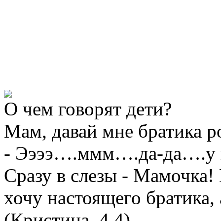
О
чем говорят дети?
Мам, давай мне братика 
- Ээээ….ммм….да-да….у 
Сразу в слезы - Мамочка!
хочу настоящего братик
(Кристина, 4,4)