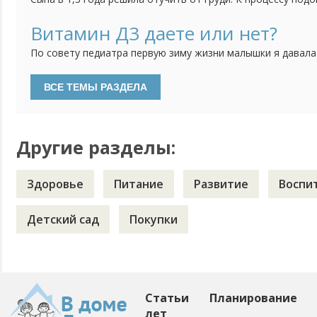
тем спокойнее. Сначала просто отучила от себя, отправл
несколько часов оставляя его одного, потом на полдня. 
Витамин Д3 даете или нет?
дневные кормления уменьшились до "вокруг сна", ночью раз
По совету педиатра первую зиму жизни малышки я давала
водорастворимой форме. Недавно были на плановом прием
давать витамин Д3. Особенностей развития нет, анализы 
делать, если ребенку уже 2 года и гуляем регулярно?
Другие разделы:
Здоровье
Питание
Развитие
Воспи
Детский сад
Покупки
Статьи
Планирование
лет