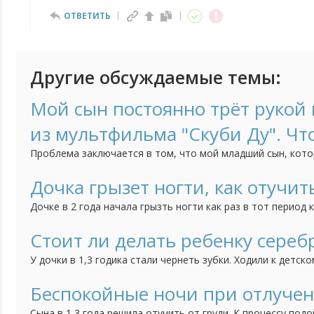
ОТВЕТИТЬ
Другие обсуждаемые темы:
Мой сын постоянно трёт рукой н
из мультфильма "Скуби Ду". Чт
Проблема заключается в том, что мой младший сын, кото
трёт нос, когда строго с ним разговариваешь. Это начало
как он начал посещать детский сад. Психолог говорит, чт
Дочка грызет ногти, как отучит
но мне страшно за своё чадо. Может быть у кого-нибудь б
Дочке в 2 года начала грызть ногти как раз в тот период 
ребенка, дочка братика очень любит, ревности нет, всяче
как вариант думаю может появление брата так повлияло, 
Стоит ли делать ребенку сереб
привычка грызть ногти. Сейчас дочке 3 года, а привычка вс
У дочки в 1,3 годика стали чернеть зубки. Ходили к детск
сказала попробовать начать чистить зубки, если нечего
сделать серебрение. Зубки мы чистим, но результат меня 
Беспокойные ночи при отлучен
теперь не знаю стоить ли делать процедуру серебрения или
Сына в 1,3 года решила отучить от груди. К процессу подо