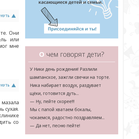
РНУТЬ
те. Они
ель или
мог мне
О
чем говорят дети?
У Ники день рождения! Разлили
шампанское, зажгли свечки на торте.
Ника набирает воздух, раздувает
РНУТЬ
щёки, готовится дуть...
— Ну, пейте скорее!!!
 мазала
ь сухая.
Мы с папой хватаем бокалы,
клинике
чокаемся, радостно поздравляем...
дить со
— Да нет, песню пейте!