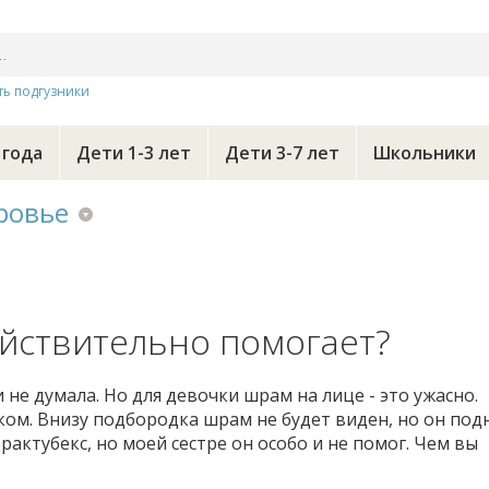
ть подгузники
 года
Дети 1-3 лет
Дети 3-7 лет
Школьники
ровье
ействительно помогает?
и не думала. Но для девочки шрам на лице - это ужасно.
ом. Внизу подбородка шрам не будет виден, но он под
актубекс, но моей сестре он особо и не помог. Чем вы