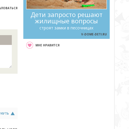
ЛОВАТЬСЯ
Дети запросто решают
жилищные вопросы
строят замки в песочницах
V-DOME-DETI.RU
МНЕ НРАВИТСЯ
РНУТЬ