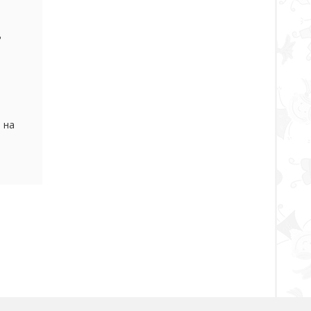
ь
т.
е шло
 на
ли это