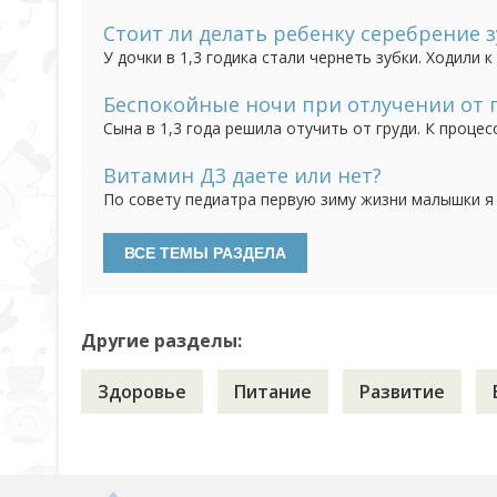
ревности нет, всячески мне с ним помогает, как в
появилась привычка грызть ногти. Сейчас дочке 3 г
Стоит ли делать ребенку серебрение з
У дочки в 1,3 годика стали чернеть зубки. Ходили
зубки, если нечего не поможет то можно сделать с
Вот теперь не знаю стоить ли делать процедуру сер
Беспокойные ночи при отлучении от 
Сына в 1,3 года решила отучить от груди. К проце
отучила от себя, отправляя к бабушке сначала на 
успешно, дневные кормления уменьшились до "вокруг
Витамин Д3 даете или нет?
По совету педиатра первую зиму жизни малышки я
плановом приеме у врача, снова указания давать в
делать, если ребенку уже 2 года и гуляем регулярн
Другие разделы:
Здоровье
Питание
Развитие