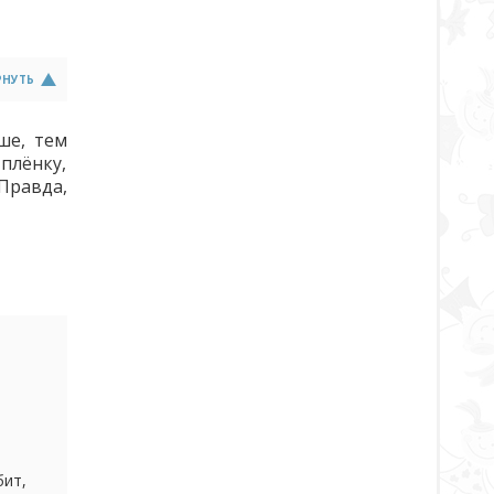
РНУТЬ
ше, тем
плёнку,
Правда,
 всё
бит,