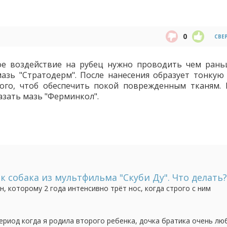
0
СВЕ
ое воздействие на рубец нужно проводить чем рань
азь "Стратодерм". После нанесения образует тонкую 
ого, чтоб обеспечить покой поврежденным тканям. 
азать мазь "Ферминкол".
к собака из мультфильма "Скуби Ду". Что делать?
, которому 2 года интенсивно трёт нос, когда строго с ним
того, как он начал посещать детский сад. Психолог говорит, что
 Может быть у кого-нибудь было что-то...
период когда я родила второго ребенка, дочка братика очень лю