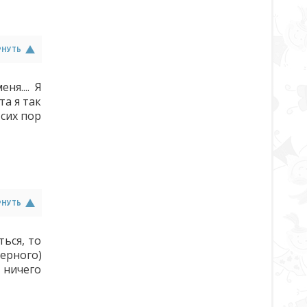
РНУТЬ
я.... Я
та я так
 сих пор
РНУТЬ
ься, то
ерного)
, ничего