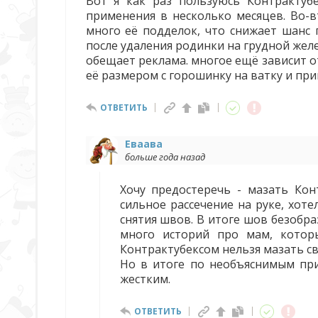
Вот я как раз пользуюсь Контрактубе
применения в несколько месяцев. Во-в
много её подделок, что снижает шанс 
после удаления родинки на грудной желез
обещает реклама. многое ещё зависит от
её размером с горошинку на ватку и пр
ОТВЕТИТЬ
Еваава
больше года назад
Хочу предостеречь - мазать Ко
сильное рассечение на руке, хоте
снятия швов. В итоге шов безобра
много историй про мам, котор
Контрактубексом нельзя мазать св
Но в итоге по необъяснимым при
жестким.
ОТВЕТИТЬ