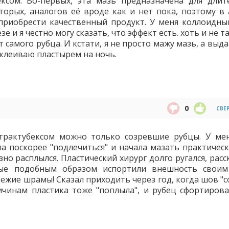
ксом. Во-первых, эта мазь предназначена для длит
торых, аналогов её вроде как и нет пока, поэтому в 
приобрести качественный продукт. У меня коллоидны
е и я честно могу сказать, что эффект есть. хоть и не т
 самого рубца. И кстати, я не просто мажу мазь, а вы
иклеиваю пластырем на ночь.
0
СВЕ
нтрактубексом можно только созревшие рубцы. У ме
ла поскорее "подлечиться" и начала мазать практическ
зно расплылся. Пластический хирург долго ругался, рас
ые подобным образом испортили внешность своим
ежие шрамы! Сказал приходить через год, когда шов "с
чинам пластика тоже "поплыла", и рубец сфортирова