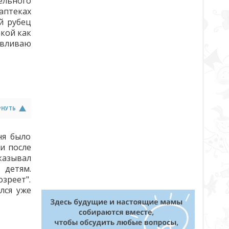
ельного
аптеках
й рубец
акой как
давливаю
РНУТЬ
ня было
и после
сказывал
 детям.
озреет".
лся уже