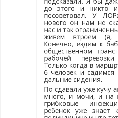
подсказали. Я бы даж
до этого и никто и
посоветовал. У ЛОР
нового он нам не ска
нас и так ограниченны
живем втроем (я, 
Конечно, ездим к баб
общественном транс
рабочей перевозки
Только когда в маршр
6 человек и садимся 
дальние сидения.
По сдавали уже кучу а
много, и мочи, и на 
грибковые инфекц
ребенок уже знает 
поликлинике и что тет