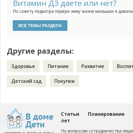
несколько часов оставляя его одного, потом на полдня. 
Витамин Д3 даете или нет?
дневные кормления уменьшились до "вокруг сна", ночью раз
По совету педиатра первую зиму жизни малышки я давала
водорастворимой форме. Недавно были на плановом прием
давать витамин Д3. Особенностей развития нет, анализы 
делать, если ребенку уже 2 года и гуляем регулярно?
Другие разделы:
Здоровье
Питание
Развитие
Воспи
Детский сад
Покупки
Статьи
Планирование
лет
По вопросам сотрудничества пиши