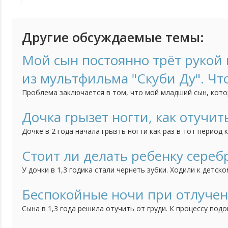
Другие обсуждаемые темы:
Мой сын постоянно трёт рукой н
из мультфильма "Скуби Ду". Чт
Проблема заключается в том, что мой младший сын, кото
трёт нос, когда строго с ним разговариваешь. Это начало
как он начал посещать детский сад. Психолог говорит, чт
Дочка грызет ногти, как отучит
но мне страшно за своё чадо. Может быть у кого-нибудь б
Дочке в 2 года начала грызть ногти как раз в тот период 
ребенка, дочка братика очень любит, ревности нет, всяче
как вариант думаю может появление брата так повлияло, 
Стоит ли делать ребенку сереб
привычка грызть ногти. Сейчас дочке 3 года, а привычка вс
У дочки в 1,3 годика стали чернеть зубки. Ходили к детск
сказала попробовать начать чистить зубки, если нечего
сделать серебрение. Зубки мы чистим, но результат меня 
Беспокойные ночи при отлучен
теперь не знаю стоить ли делать процедуру серебрения или
Сына в 1,3 года решила отучить от груди. К процессу подо
тем спокойнее. Сначала просто отучила от себя, отправл