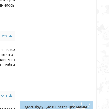
ва зуба
лнилось
РНУТЬ
 я тоже
ня что-
али, что
е зубки
РНУТЬ