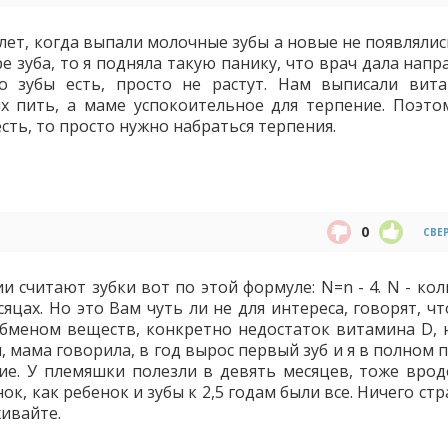
 лет, когда выпали молочные зубы а новые не появляли
ре зуба, то я подняла такую панику, что врач дала нап
о зубы есть, просто не растут. Нам выписали вит
х пить, а маме успокоительное для терпение. Поэтом
есть, то просто нужно набраться терпения.
0
СВЕ
ии считают зубки вот по этой формуле: N=n - 4. N - ко
сяцах. Но это Вам чуть ли не для интереса, говорят, ч
обменом веществ, конкретно недостаток витамина D, н
, мама говорила, в год вырос первый зуб и я в полном 
кие. У племяшки полезли в девять месяцев, тоже врод
ок, как ребенок и зубы к 2,5 годам были все. Ничего ст
живайте.