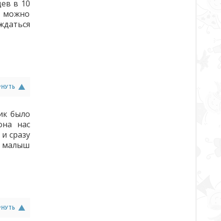
цев в 10
о можно
ждаться
РНУТЬ
ик было
она нас
 и сразу
ш малыш
РНУТЬ