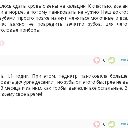
лось сдать кровь с вены на кальций. К счастью, все а
и в норме, а потому паниковать не нужно. Наш доктор
 зубами, просто позже начнут меняться молочные и все
йчас важно не повредить зачатки зубов, для чег
толовые приборы.
0
СВЕ
в 1,1 годик. При этом, педиатр паниковала больше,
овать дочурке десенки , но зубы от этого быстрее не в
 3 месяца и за ним, как грибы, вылезли все остальные. В
 всему свое время!
0
СВЕ