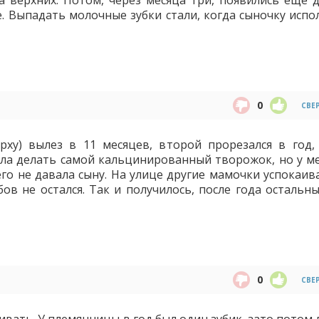
 верхних. Потом, через месяца три, появились еще д
е. Выпадать молочные зубки стали, когда сыночку испо
0
СВЕ
рху) вылез в 11 месяцев, второй прорезался в год,
ла делать самой кальцинированный творожок, но у ме
его не давала сыну. На улице другие мамочки успокаив
ов не остался. Так и получилось, после года остальны
0
СВЕ