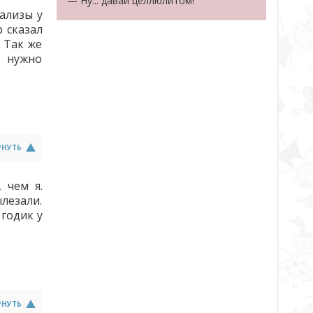
— Ну... давай целлюлитом!
нализы у
 сказал
. Так же
о нужно
РНУТЬ
 чем я.
ылезали.
 годик у
РНУТЬ