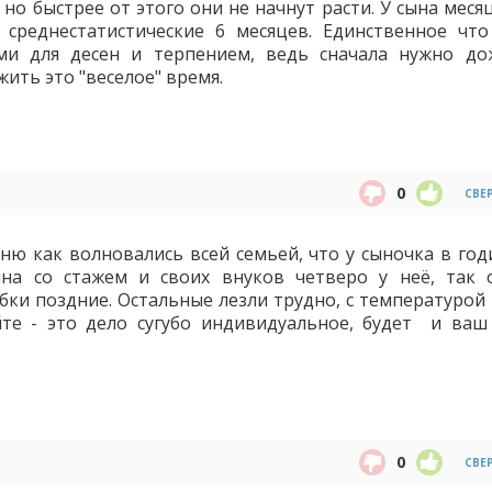
 но быстрее от этого они не начнут расти. У сына меся
 среднестатистические 6 месяцев. Единственное чт
ями для десен и терпением, ведь сначала нужно до
ить это "веселое" время.
0
СВЕ
ню как волновались всей семьей, что у сыночка в год
ина со стажем и своих внуков четверо у неё, так 
убки поздние. Остальные лезли трудно, с температурой
айте - это дело сугубо индивидуальное, будет и ва
0
СВЕ