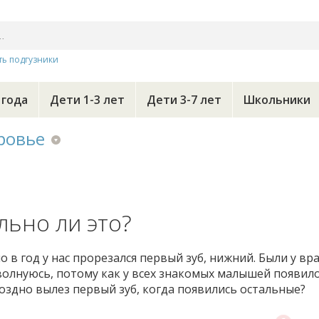
ть подгузники
 года
Дети 1-3 лет
Дети 3-7 лет
Школьники
ровье
льно ли это?
 в год у нас прорезался первый зуб, нижний. Были у вра
о волнуюсь, потому как у всех знакомых малышей появило
 поздно вылез первый зуб, когда появились остальные?