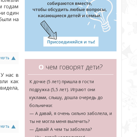
 полезли
м годам
 ни один
 были на
РНУТЬ
О
чем говорят дети?
У нас в
зли как
К дочке (5 лет) пришла в гости
 видела,
подружка (5,5 лет). Играют они
куклами, слышу, дошла очередь до
больнички:
— А давай, я очень сильно заболела, и
ты не могла меня вылечить?
РНУТЬ
— Давай! А чем ты заболела?