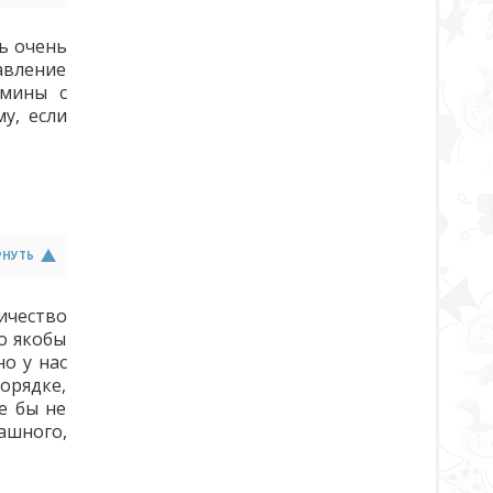
сь очень
равление
амины с
у, если
РНУТЬ
личество
то якобы
о у нас
порядке,
е бы не
рашного,