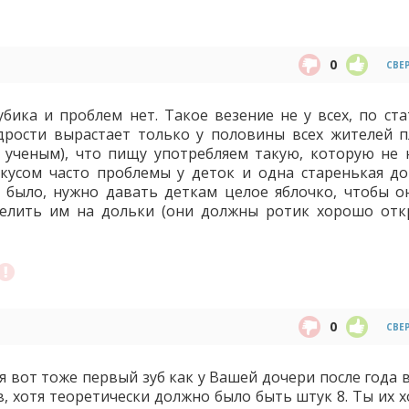
0
СВЕ
убика и проблем нет. Такое везение не у всех, по ста
рости вырастает только у половины всех жителей п
ь ученым), что пищу употребляем такую, которую не 
кусом часто проблемы у деток и одна старенькая д
е было, нужно давать деткам целое яблочко, чтобы о
делить им на дольки (они должны ротик хорошо отк
0
СВЕ
ня вот тоже первый зуб как у Вашей дочери после года 
в, хотя теоретически должно было быть штук 8. Ты их 