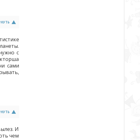
РНУТЬ
тистике
ланеты.
нужно с
окторша
ни сами
рывать,
РНУТЬ
вылез. И
хоть чем