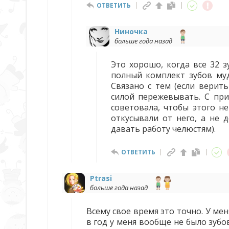
ОТВЕТИТЬ
Ниночка
больше года назад
Это хорошо, когда все 32 з
полный комплект зубов муд
Связано с тем (если верит
силой пережевывать. С при
советовала, чтобы этого н
откусывали от него, а не 
давать работу челюстям).
ОТВЕТИТЬ
Ptrasi
больше года назад
Всему свое время это точно. У ме
в год у меня вообще не было зубо