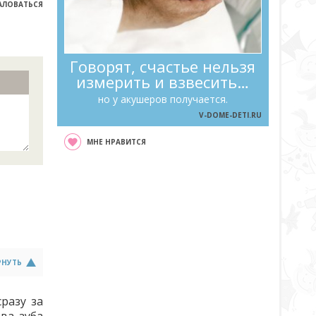
ЛОВАТЬСЯ
Говорят, счастье нельзя
измерить и взвесить…
но у акушеров получается.
V-DOME-DETI.RU
МНЕ НРАВИТСЯ
РНУТЬ
разу за