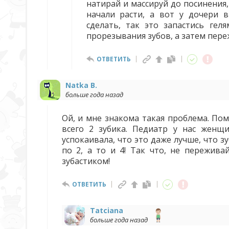
натирай и массируй до посинения,
начали расти, а вот у дочери в
сделать, так это запастись гел
прорезывания зубов, а затем переж
ОТВЕТИТЬ
Natka B.
больше года назад
Ой, и мне знакома такая проблема. Пом
всего 2 зубика. Педиатр у нас женщ
успокаивала, что это даже лучше, что з
по 2, а то и 4! Так что, не пережив
зубастиком!
ОТВЕТИТЬ
Tatciana
больше года назад