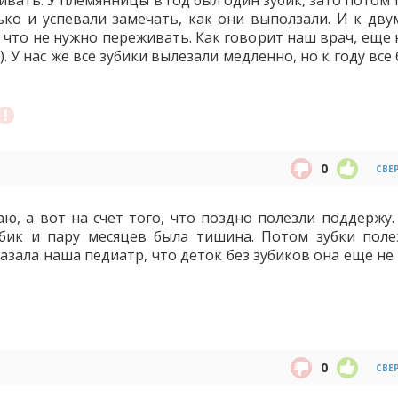
ивать. У племянницы в год был один зубик, зато потом
ько и успевали замечать, как они выползали. И к дву
, что не нужно переживать. Как говорит наш врач, еще
). У нас же все зубики вылезали медленно, но к году все
0
СВЕ
ю, а вот на счет того, что поздно полезли поддержу. 
бик и пару месяцев была тишина. Потом зубки поле
казала наша педиатр, что деток без зубиков она еще не
0
СВЕ