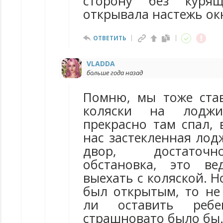
сторону без куря
открывала настежь ок
ОТВЕТИТЬ
VLADDA
больше года назад
Помню, мы тоже ста
коляски на лодж
прекрасно там спал, 
нас застекленная лод
двор, достаточ
обстановка, это в
выехать с коляской. Н
был открытым, то не
ли оставить ребен
страшновато было бы