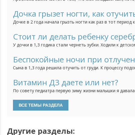
трёт нос, когда строго с ним разговариваешь. Это начало
как он начал посещать детский сад. Психолог говорит, чт
Дочка грызет ногти, как отучит
но мне страшно за своё чадо. Может быть у кого-нибудь б
Дочке в 2 года начала грызть ногти как раз в тот период 
ребенка, дочка братика очень любит, ревности нет, всяче
как вариант думаю может появление брата так повлияло, 
Стоит ли делать ребенку сереб
привычка грызть ногти. Сейчас дочке 3 года, а привычка вс
У дочки в 1,3 годика стали чернеть зубки. Ходили к детск
сказала попробовать начать чистить зубки, если нечего
сделать серебрение. Зубки мы чистим, но результат меня 
Беспокойные ночи при отлучен
теперь не знаю стоить ли делать процедуру серебрения или
Сына в 1,3 года решила отучить от груди. К процессу подо
тем спокойнее. Сначала просто отучила от себя, отправл
несколько часов оставляя его одного, потом на полдня. 
Витамин Д3 даете или нет?
дневные кормления уменьшились до "вокруг сна", ночью раз
По совету педиатра первую зиму жизни малышки я давала
водорастворимой форме. Недавно были на плановом прием
давать витамин Д3. Особенностей развития нет, анализы 
делать, если ребенку уже 2 года и гуляем регулярно?
Другие разделы: