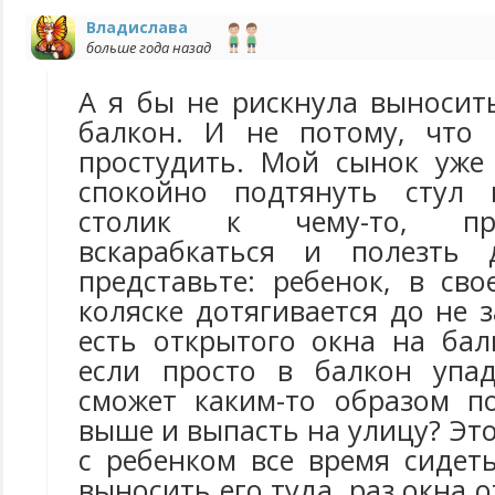
Владислава
больше года назад
А я бы не рискнула выносит
балкон. И не потому, что 
простудить. Мой сынок уже
спокойно подтянуть стул
столик к чему-то, при
вскарабкаться и полезть
представьте: ребенок, в св
коляске дотягивается до не з
есть открытого окна на бал
если просто в балкон упад
сможет каким-то образом п
выше и выпасть на улицу? Эт
с ребенком все время сидет
выносить его туда, раз окна 