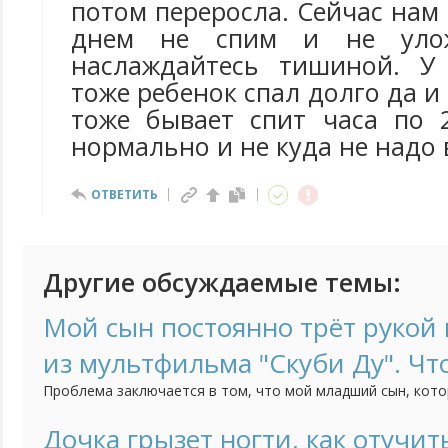
потом переросла. Сейчас нам
днем не спим и не уло
наслаждайтесь тишиной. У
тоже ребенок спал долго да и 
тоже бывает спит часа по 
нормально и не куда не надо 
ОТВЕТИТЬ
Другие обсуждаемые темы:
Мой сын постоянно трёт рукой н
из мультфильма "Скуби Ду". Чт
Проблема заключается в том, что мой младший сын, кото
трёт нос, когда строго с ним разговариваешь. Это начало
как он начал посещать детский сад. Психолог говорит, чт
Дочка грызет ногти, как отучит