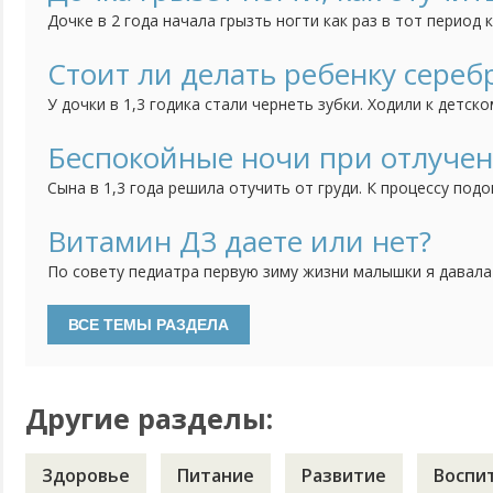
но мне страшно за своё чадо. Может быть у кого-нибудь б
Дочке в 2 года начала грызть ногти как раз в тот период 
ребенка, дочка братика очень любит, ревности нет, всяче
как вариант думаю может появление брата так повлияло, 
Стоит ли делать ребенку сереб
привычка грызть ногти. Сейчас дочке 3 года, а привычка вс
У дочки в 1,3 годика стали чернеть зубки. Ходили к детск
сказала попробовать начать чистить зубки, если нечего
сделать серебрение. Зубки мы чистим, но результат меня 
Беспокойные ночи при отлучен
теперь не знаю стоить ли делать процедуру серебрения или
Сына в 1,3 года решила отучить от груди. К процессу подо
тем спокойнее. Сначала просто отучила от себя, отправл
несколько часов оставляя его одного, потом на полдня. 
Витамин Д3 даете или нет?
дневные кормления уменьшились до "вокруг сна", ночью раз
По совету педиатра первую зиму жизни малышки я давала
водорастворимой форме. Недавно были на плановом прием
давать витамин Д3. Особенностей развития нет, анализы 
делать, если ребенку уже 2 года и гуляем регулярно?
Другие разделы:
Здоровье
Питание
Развитие
Воспи