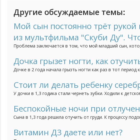
Другие обсуждаемые темы:
Мой сын постоянно трёт рукой н
из мультфильма "Скуби Ду". Чт
Проблема заключается в том, что мой младший сын, кото
трёт нос, когда строго с ним разговариваешь. Это начало
как он начал посещать детский сад. Психолог говорит, чт
Дочка грызет ногти, как отучит
но мне страшно за своё чадо. Может быть у кого-нибудь б
Дочке в 2 года начала грызть ногти как раз в тот период 
ребенка, дочка братика очень любит, ревности нет, всяче
как вариант думаю может появление брата так повлияло, 
Стоит ли делать ребенку сереб
привычка грызть ногти. Сейчас дочке 3 года, а привычка вс
У дочки в 1,3 годика стали чернеть зубки. Ходили к детск
сказала попробовать начать чистить зубки, если нечего
сделать серебрение. Зубки мы чистим, но результат меня 
Беспокойные ночи при отлучен
теперь не знаю стоить ли делать процедуру серебрения или
Сына в 1,3 года решила отучить от груди. К процессу подо
тем спокойнее. Сначала просто отучила от себя, отправл
несколько часов оставляя его одного, потом на полдня. 
Витамин Д3 даете или нет?
дневные кормления уменьшились до "вокруг сна", ночью раз