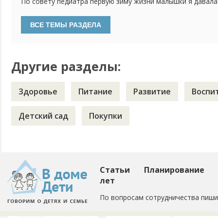
По совету педиатра первую зиму жизни малышки я давала
водорастворимой форме. Недавно были на плановом прием
давать витамин Д3. Особенностей развития нет, анализы 
делать, если ребенку уже 2 года и гуляем регулярно?
Другие разделы:
Здоровье
Питание
Развитие
Воспи
Детский сад
Покупки
Статьи
Планирование
лет
По вопросам сотрудничества пиши