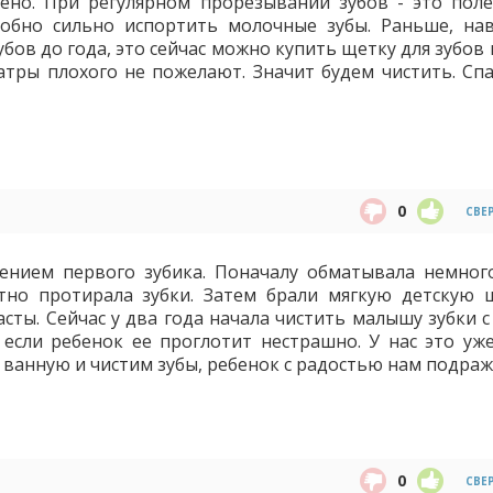
но. При регулярном прорезывании зубов - это поле
обно сильно испортить молочные зубы. Раньше, нав
зубов до года, это сейчас можно купить щетку для зубо
иатры плохого не пожелают. Значит будем чистить. Спа
0
СВЕ
ением первого зубика. Поначалу обматывала немног
тно протирала зубки. Затем брали мягкую детскую 
асты. Сейчас у два года начала чистить малышу зубки с
если ребенок ее проглотит нестрашно. У нас это уж
в ванную и чистим зубы, ребенок с радостью нам подраж
0
СВЕ