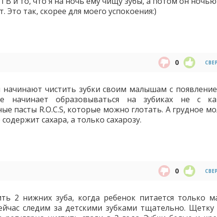
ГВ и то, что я на ночь ему чищу зубы, а потом он ночь
т. Это так, скорее для моего успокоения:)
0
СВЕ
ы начинают чистить зубки своим малышам с появление
е начинает образовываться на зубиках не с ка
ные пасты R.O.C.S, которые можно глотать. А грудное м
 содержит сахара, а только сахарозу.
0
СВЕ
тить 2 нижних зуба, когда ребенок питается только 
ейчас следим за детскими зубками тщательно. Щетку 