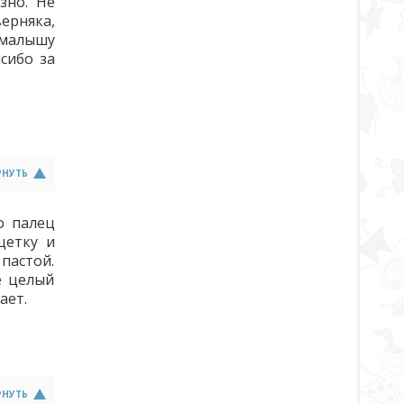
зно. Не
ерняка,
в малышу
сибо за
РНУТЬ
о палец
щетку и
 пастой.
е целый
ает.
РНУТЬ