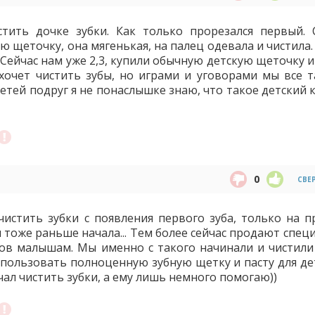
тить дочке зубки. Как только прорезался первый. 
ю щеточку, она мягенькая, на палец одевала и чистила
. Сейчас нам уже 2,3, купили обычную детскую щеточку и
 хочет чистить зубы, но играми и уговорами мы все т
етей подруг я не понаслышке знаю, что такое детский 
0
СВЕ
чистить зубки с появления первого зуба, только на п
бы тоже раньше начала... Тем более сейчас продают спе
бов малышам. Мы именно с такого начинали и чистили
 использовать полноценную зубную щетку и пасту для де
ал чистить зубки, а ему лишь немного помогаю))