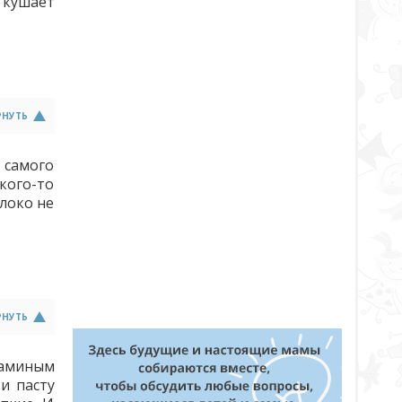
ю кушает
РНУТЬ
 самого
кого-то
олоко не
РНУТЬ
маминым
и пасту