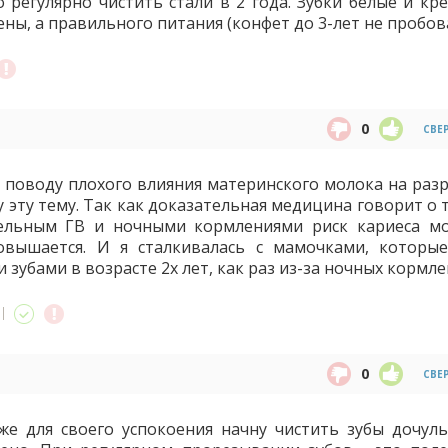
о регулярно чистить стали в 2 года. Зубки белые и кр
иены, а правильного питания (конфет до 3-лет не пробова
0
СВЕ
по поводу плохого влияния материнского молока на раз
 эту тему. Так как доказательная медицина говорит о 
ельным ГВ и ночными кормлениями риск кариеса м
овышается. И я сталкивалась с мамочками, которы
зубами в возрасте 2х лет, как раз из-за ночных кормле
0
СВЕ
е для своего успокоения начну чистить зубы дочуль