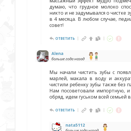
массажный эффект мудро подмече
думаю, что грудное молоко спос
никто и не задумывался о чистке 
в 4 месяца. В любом случае, пед
совет!
ОТВЕТИТЬ
Alena
больше года назад
Мы начали чистить зубы с появл
марлей, макала в воду и аккура
чистили ребенку зубы также без п
Нам посоветовали импортную, и 
обряд, идем гуськом всей семьей 
ОТВЕТИТЬ
nata5112
больше года назад