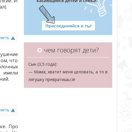
епкие. И
л).
РНУТЬ
О
чем говорят дети?
рушение
том, что
Сын (3,5 года):
олочных
— Мама, хватит меня целовать, а то в
е имели
ний.
лягушку превратишься!
РНУТЬ
ке. Про