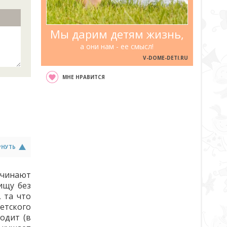
Мы дарим детям жизнь,
а они нам - ее смысл!
V-DOME-DETI.RU
МНЕ НРАВИТСЯ
РНУТЬ
ачинают
ищу без
 та что
етского
одит (в