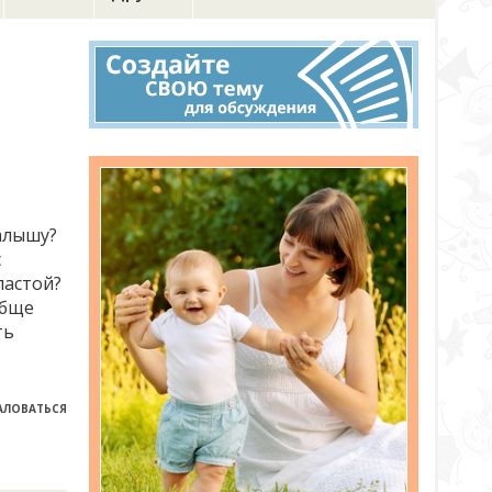
малышу?
с
пастой?
обще
ть
ЛОВАТЬСЯ