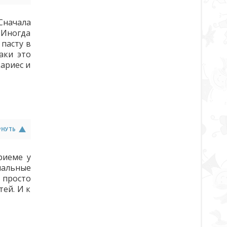
Сначала
. Иногда
 пасту в
аки это
кариес и
РНУТЬ
риеме у
циальные
 просто
тей. И к