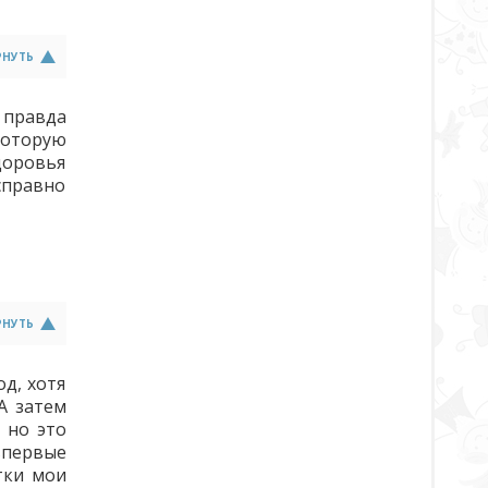
РНУТЬ
( правда
которую
здоровья
справно
РНУТЬ
д, хотя
А затем
 но это
впервые
тки мои