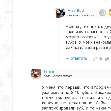
Miss_Rud
больше года назад
У меня доченька, к дву
сплевывать мы по сей
можно глотать ). Но у
зубов. У моих знаком
их чистила два раза в 
ОТВЕТИТЬ
tanya
больше года назад
У меня что первый, что второй чи
уже имели по 8-10 зубов. Никаки
после года купила специальную д
конечно не желательно. Сейча
запломбировали зуб, и то из-за 