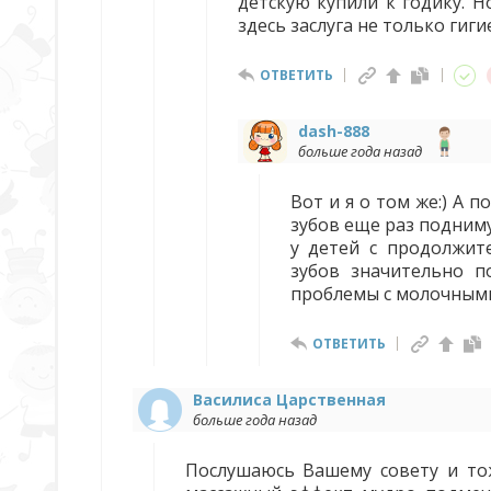
детскую купили к годику. Н
здесь заслуга не только гиг
ОТВЕТИТЬ
dash-888
больше года назад
Вот и я о том же:) А 
зубов еще раз подниму
у детей с продолжит
зубов значительно п
проблемы с молочными 
ОТВЕТИТЬ
Василиса Царственная
больше года назад
Послушаюсь Вашему совету и тож