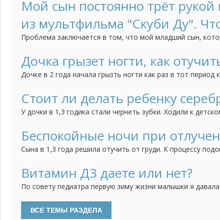
Мой сын постоянно трёт рукой н
из мультфильма "Скуби Ду". Чт
Проблема заключается в том, что мой младший сын, кото
трёт нос, когда строго с ним разговариваешь. Это начало
как он начал посещать детский сад. Психолог говорит, чт
Дочка грызет ногти, как отучит
но мне страшно за своё чадо. Может быть у кого-нибудь б
Дочке в 2 года начала грызть ногти как раз в тот период 
ребенка, дочка братика очень любит, ревности нет, всяче
как вариант думаю может появление брата так повлияло, 
Стоит ли делать ребенку сереб
привычка грызть ногти. Сейчас дочке 3 года, а привычка вс
У дочки в 1,3 годика стали чернеть зубки. Ходили к детск
сказала попробовать начать чистить зубки, если нечего
сделать серебрение. Зубки мы чистим, но результат меня 
Беспокойные ночи при отлучен
теперь не знаю стоить ли делать процедуру серебрения или
Сына в 1,3 года решила отучить от груди. К процессу подо
тем спокойнее. Сначала просто отучила от себя, отправл
несколько часов оставляя его одного, потом на полдня. 
Витамин Д3 даете или нет?
дневные кормления уменьшились до "вокруг сна", ночью раз
По совету педиатра первую зиму жизни малышки я давала
водорастворимой форме. Недавно были на плановом прием
давать витамин Д3. Особенностей развития нет, анализы 
делать, если ребенку уже 2 года и гуляем регулярно?