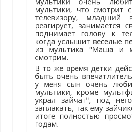
мультики очень люби
мультики, что смотрит 
телевизору, младший 
реагирует, занимается 
поднимает голову к те
когда услышит веселые п
из мультика "Маша и м
смотрим.
В то же время детки дей
быть очень впечатлител
у меня сын очень люби
мультики, кроме мультф
украл зайчат", под не
заплакать, так ему зайчик
итоге полностью просм
годам.