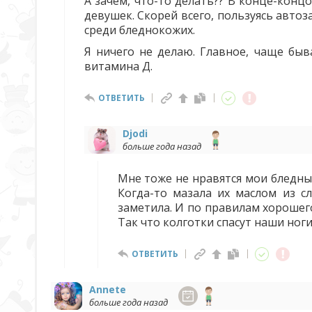
А зачем, что-то делать?? В конце-концо
девушек. Скорей всего, пользуясь автоз
среди бледнокожих.
Я ничего не делаю. Главное, чаще быв
витамина Д.
ОТВЕТИТЬ
Djodi
больше года назад
Мне тоже не нравятся мои бледны
Когда-то мазала их маслом из с
заметила. И по правилам хорошег
Так что колготки спасут наши ноги
ОТВЕТИТЬ
Annete
больше года назад