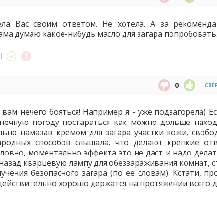
ела Вас своим ответом. Не хотела. А за рекоменд
Сама думаю какое-нибудь масло для загара попробовать
0
СВЕ
 вам нечего бояться! Например я - уже подзагорела) Е
лнечную погоду постараться как можно дольше наход
ьно намазав кремом для загара участки кожи, свобо
ародных способов слышала, что делают крепкие от
условно, моментально эффекта это не даст и надо дела
 назад кварцевую лампу для обеззараживания комнат, с
лучения безопасного загара (по ее словам). Кстати, п
действительно хорошо держатся на протяжении всего дн