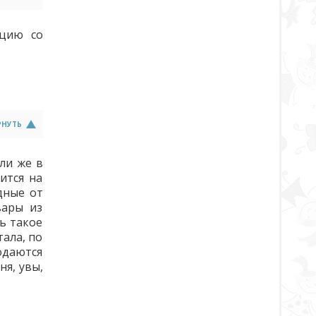
ацию со
.
РНУТЬ
сли же в
ится на
дные от
вары из
ть такое
тала, по
родаются
я, увы,