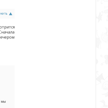
РНУТЬ
мотрится
Сначала
 вечером
т
е мы
ями,