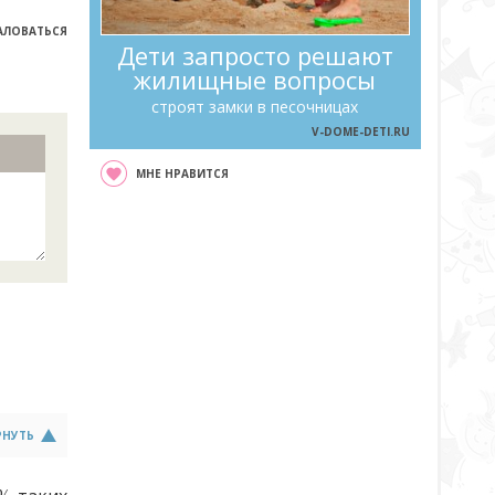
ЛОВАТЬСЯ
Дети запросто решают
жилищные вопросы
строят замки в песочницах
V-DOME-DETI.RU
МНЕ НРАВИТСЯ
РНУТЬ