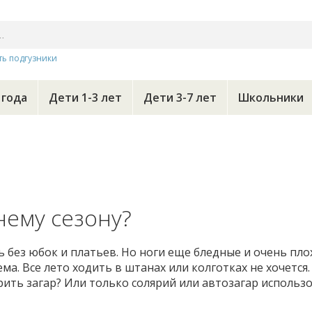
ть подгузники
 года
Дети 1-3 лет
Дети 3-7 лет
Школьники
нему сезону?
ь без юбок и платьев. Но ноги еще бледные и очень пло
ма. Все лето ходить в штанах или колготках не хочется.
рить загар? Или только солярий или автозагар использ