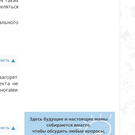
9% таких
деляться
ального
РНУТЬ
агорят.
екта не
ногами.
РНУТЬ