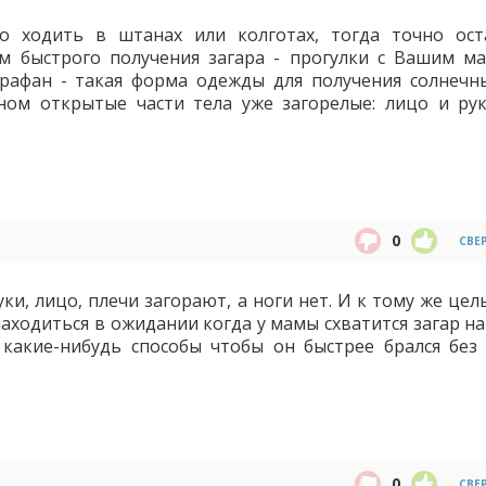
о ходить в штанах или колготах, тогда точно ост
м быстрого получения загара - прогулки с Вашим м
арафан - такая форма одежды для получения солнечн
ном открытые части тела уже загорелые: лицо и рук
0
СВЕ
уки, лицо, плечи загорают, а ноги нет. И к тому же це
аходиться в ожидании когда у мамы схватится загар на 
какие-нибудь способы чтобы он быстрее брался без
0
СВЕ