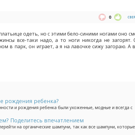
0
СВЕ
 платьице одеть, но с этими бело-синими ногами оно с
жинсы все-таки надо, а то ноги никогда не загорят. 
ом в парк, он играет, а я на лавочке сижу загораю. А
ле рождения ребенка?
ности и рождения ребенка были ухоженные, модные и всегда с
 могут быть не накрашенные. Конечно я понимаю что не хватае
к найти время на красоту мамочке, если дома...
ем? Поделитесь впечатлением
перейти на органические шампуни, так как все шампуни, которы
фат натрия, истончающие наши волосы. Кто пользовался шампун