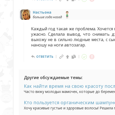
Настьона
больше года назад
Каждый год такая же проблема. Хочется
ужасно. Сделала вывод, что снимать д
выхожу не в сильно людные места, с сын
наношу на ноги автозагар.
ОТВЕТИТЬ
Другие обсуждаемые темы:
Как найти время на свою красоту пос
Часто вижу молодых мамочек, которые до беремен
макияжем, теперь же даже на прогулке с ребенком
времени на себя, но давайте вместе разберемся, ка
Кто пользуется органическим шампун
Хочу красивые густые и здоровые волосы! Решила 
покупаем, доверяя рекламе, содержат лаурилсуль