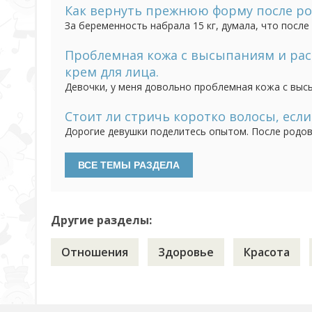
масками, бальзамами из органики? Правда, что ес
Как вернуть прежнюю форму после ро
За беременность набрала 15 кг, думала, что после 
но и немного набрала (еще 2 кг), хотя малыша до
нет сил, а диета с малышом тоже не соблюдается (
Проблемная кожа с высыпаниям и ра
крем для лица.
Девочки, у меня довольно проблемная кожа с выс
Перепробовала кучу кремов от дорогих до дешевых
равно шелушиться. Посоветуйте хороший увлажняющ
Стоит ли стричь коротко волосы, есл
Дорогие девушки поделитесь опытом. После родов 
под каре или просто переждать?Может маски каки
продолжалось? Восстановились потом волосы? Со с
Другие разделы:
Отношения
Здоровье
Красота