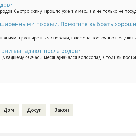
ть эффект и волосы возрождаются? Мои...
дов?
родов быстро скину. Прошло уже 1,8 мес., а я не только не поху
 сих пор кормлю грудью. Заниматься в должном режиме иногда п
часто приходится есть вместе...
сширенными порами. Помогите выбрать хорош
ыпаниям и расширенными порами, плюс она постоянно шелушить
, пользовалась маслами и натуральной косметикой, кожа у нос
ий крем для лица, по разумной цене, который...
и они выпадают после родов?
(младшему сейчас 3 месяца)начался волосопад. Стоит ли постр
е поделать и витамины попить?Поделитесь опытом,долго у вас 
таршим такого не было, поэтому я уже...
Дом
Досуг
Закон