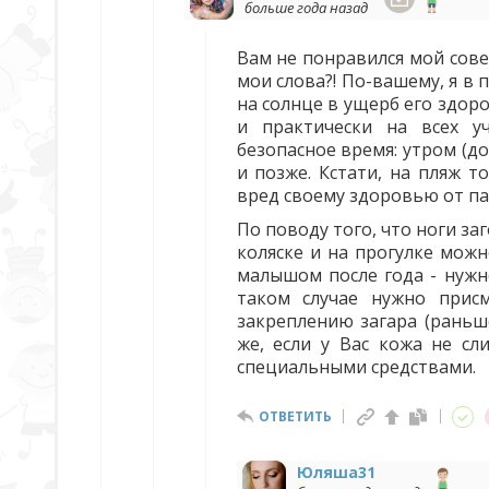
больше года назад
Вам не понравился мой сове
мои слова?! По-вашему, я в
на солнце в ущерб его здоро
и практически на всех у
безопасное время: утром (до
и позже. Кстати, на пляж т
вред своему здоровью от п
По поводу того, что ноги за
коляске и на прогулке можн
малышом после года - нужн
таком случае нужно присм
закреплению загара (раньше
же, если у Вас кожа не с
специальными средствами.
ОТВЕТИТЬ
Юляша31