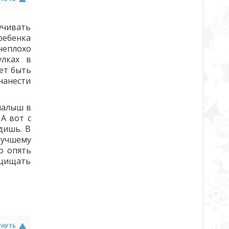
учивать
 ребенка
 неплохо
улках в
жет быть
нанести
 малыш в
 А вот с
дишь. В
лучшему
о опять
ащищать
РНУТЬ