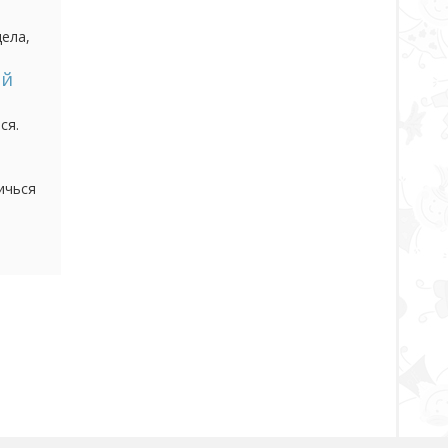
дела,
росто
ий
ся.
а все
ичься
это