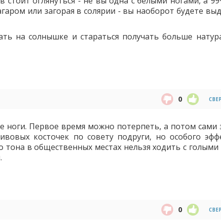
в стоит оглянуться - не вы одна с белыми ногами, а 9
агаром или загорая в солярии - вы наоборот будете вы
ать на солнышке и стараться получать больше натур
0
СВЕ
е ноги. Первое время можно потерпеть, а потом сами з
ливовых косточек по совету подруги, но особого эфф
о тона в общественных местах нельзя ходить с голыми 
.
0
СВЕ