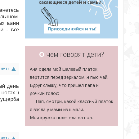
анетесь
алышом.
ых ванн
и - все
О
чем говорят дети?
Аня одела мой шалевый платок,
РНУТЬ
вертится перед зеркалом. Я пью чай.
Вдруг слышу, что пришёл папа и
лый день
ногах :)
дочкин голос:
 ущерба
— Пап, смотри, какой классный платок
я взяла у мамы из шмали.
Моя кружка полетела на пол.
РНУТЬ