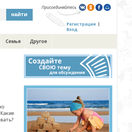
Присоединяйтесь
НАЙТИ
Регистрация
Вход
Семья
Другое
хо
 Какие
овать?