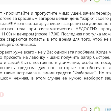
т - прочитайте и пропустите мимо ушей, зачем перекр
 погоне за красивым загаром целый день "жарю" своего
вью?!!! Уточняю: загар успевает закрепиться довольно
частках тела при систематических НЕДОЛГИХ прог
 11.00) и вечером (после 17.00). Последняя прогулка мо
оже стараются попасть в это время для того, чтоб не 
алящего солнышка.
горают хуже всего - не у Вас одной эта проблема. Когда
о присесть на лавочку - шанс получить загар быстрее.
о и самой быть постоянно в движении, особо не поси
отреть средства для ног, которые способствуют 
 такие встречала в линии средств "Фаберлик"). Но эт
лишком нежная, в этом случае ее нужно наоборот з
0
СВЕ