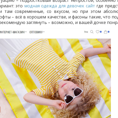
уацию – подростковый возраст непростой, особенно 
риант: это
модная одежда для девочек сайт
где предс
и там современные, со вкусом, но при этом абсол
кофты – всё в хорошем качестве, и фасоны такие, что п
рекомендую заглянуть – возможно, и вашей дочке понр