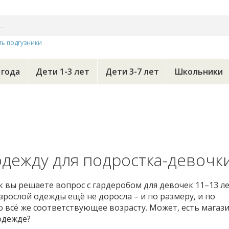
ть подгузники
 года
Дети 1-3 лет
Дети 3-7 лет
Школьники
дежду для подростка-девочк
к вы решаете вопрос с гардеробом для девочек 11–13 ле
взрослой одежды ещё не доросла – и по размеру, и по
о всё же соответствующее возрасту. Может, есть магаз
одежде?