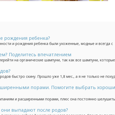
ле рождения ребенка?
ности и рождения ребенка были ухоженные, модные и всегда с
 могут быть не накрашенные. Конечно я понимаю что не хватае
к найти время на красоту мамочке, если дома...
ем? Поделитесь впечатлением
перейти на органические шампуни, так как все шампуни, которы
фат натрия, истончающие наши волосы. Кто пользовался шампун
ть эффект и волосы возрождаются? Мои...
дов?
родов быстро скину. Прошло уже 1,8 мес., а я не только не поху
 сих пор кормлю грудью. Заниматься в должном режиме иногда п
часто приходится есть вместе...
сширенными порами. Помогите выбрать хорош
ыпаниям и расширенными порами, плюс она постоянно шелушить
, пользовалась маслами и натуральной косметикой, кожа у нос
ий крем для лица, по разумной цене, который...
и они выпадают после родов?