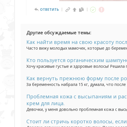
ОТВЕТИТЬ
Другие обсуждаемые темы:
Как найти время на свою красоту пос
Часто вижу молодых мамочек, которые до беремен
макияжем, теперь же даже на прогулке с ребенком
времени на себя, но давайте вместе разберемся, ка
Кто пользуется органическим шампун
Хочу красивые густые и здоровые волосы! Решила 
покупаем, доверяя рекламе, содержат лаурилсуль
масками, бальзамами из органики? Правда, что ес
Как вернуть прежнюю форму после ро
За беременность набрала 15 кг, думала, что после 
но и немного набрала (еще 2 кг), хотя малыша до
нет сил, а диета с малышом тоже не соблюдается (
Проблемная кожа с высыпаниям и ра
крем для лица.
Девочки, у меня довольно проблемная кожа с выс
Перепробовала кучу кремов от дорогих до дешевых
равно шелушиться. Посоветуйте хороший увлажняющ
Стоит ли стричь коротко волосы, есл