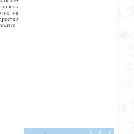
в плане
тавлена
ютно не
одростки
авится.