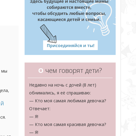
т
О
чем говорят дети?
е мы
ями,
Недавно на ночь с дочей (8 лет)
дела,
обнимались, я её спрашиваю:
росто
— Кто моя самая любимая девочка?
ий
Отвечает:
— Я!
ся.
а все
— Кто моя самая красивая девочка?
— Я!