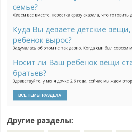
семье?
пытаюсь...
Живем все вместе, невестка сразу сказала, что готовить 
отделила брата и себя. Я готовлю на свою семью и родит
на деньги мои. Понимаю, что это мои родители, но так т
Куда Вы деваете детские вещи,
человек. К тому же бывают периоды, когда нужно экономит
ребенок вырос?
Задумалась об этом не так давно. Когда сын был совсем 
уже не подходила по размеру, я тщательно складывала. Д
так не произошло. Сейчас вещей, что нам не нужны не сто
Носит ли Ваш ребенок вещи ст
есть и вполне в хорошем состоянии. Продать через интерн
братьев?
Здравствуйте, у меня дочке 2,6 года, сейчас мы ждем вто
я хочу для него тоже купить все новое, как было в дочки,
что это лишняя трата денег, что есть много хороших вещ
бы и не против, но все равно это же еще один ребеночек, и
Другие разделы: