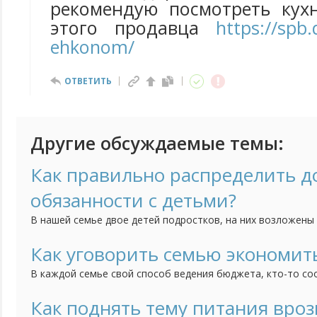
рекомендую посмотреть кух
этого продавца
https://spb.
ehkonom/
ОТВЕТИТЬ
Другие обсуждаемые темы:
Как правильно распределить 
обязанности с детьми?
В нашей семье двое детей подростков, на них возложены
убирать в своей комнате и мыть за собой посуду. Но в по
нашла вторую работу, я не успеваю делать все дела. Мож
Как уговорить семью экономит
как распределять, и что делать, если они откажутся взять
В каждой семье свой способ ведения бюджета, кто-то со
в других семьях бюджет передается в руки одного партне
бюджетом владею я, считаю тяжелый труд в наше время 
Как поднять тему питания вро
зарплат слепить достойный быт. Вижу в последнее время