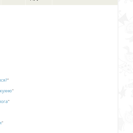
лся?
"
 кухню
"
лога
"
и
"