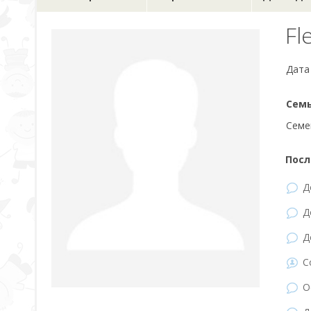
Fl
Дата
Семь
Семе
Посл
Д
Д
Д
С
О