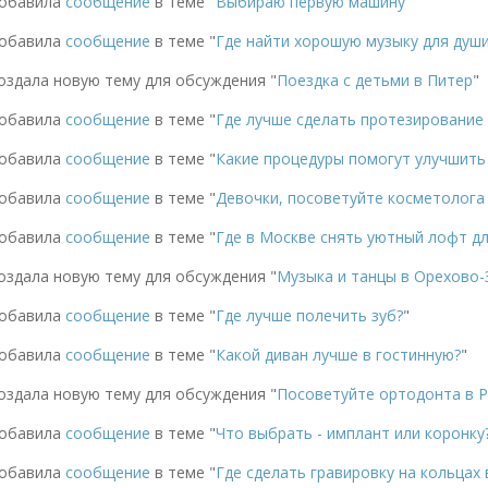
обавила
сообщение
в теме "
Выбираю первую машину
"
обавила
сообщение
в теме "
Где найти хорошую музыку для души
оздала новую тему для обсуждения "
Поездка с детьми в Питер
"
обавила
сообщение
в теме "
Где лучше сделать протезирование 
обавила
сообщение
в теме "
Какие процедуры помогут улучшить
обавила
сообщение
в теме "
Девочки, посоветуйте косметолога
обавила
сообщение
в теме "
Где в Москве снять уютный лофт дл
оздала новую тему для обсуждения "
Музыка и танцы в Орехово-
обавила
сообщение
в теме "
Где лучше полечить зуб?
"
обавила
сообщение
в теме "
Какой диван лучше в гостинную?
"
оздала новую тему для обсуждения "
Посоветуйте ортодонта в 
обавила
сообщение
в теме "
Что выбрать - имплант или коронку
обавила
сообщение
в теме "
Где сделать гравировку на кольцах 