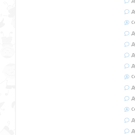
Д
Д
С
Д
Д
Д
Д
С
Д
Д
С
Д
Д