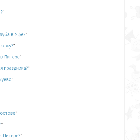
?
"
зуба в Уфе?
"
 кожу?
"
 в Питере
"
я праздника?
"
Зуево
"
Ростове
"
?
"
в Питере?
"