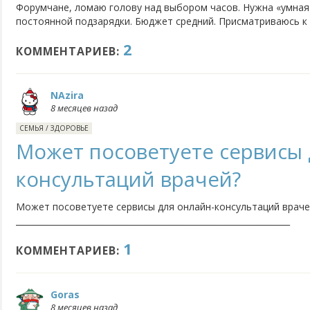
Форумчане, ломаю голову над выбором часов. Нужна «умная
постоянной подзарядки. Бюджет средний. Присматриваюсь к 
2 или Withings ScanWatch. Их фишки: всегда активный диспле
2
сон, стресс), защита 5 ATM и заявленная работа от батареи..
КОММЕНТАРИЕВ:
NAzira
8 месяцев назад
СЕМЬЯ
/
ЗДОРОВЬЕ
Может посоветуете сервисы 
консультаций врачей?
Может посоветуете сервисы для онлайн-консультаций враче
__________________________________________________________________
1
КОММЕНТАРИЕВ:
Goras
8 месяцев назад