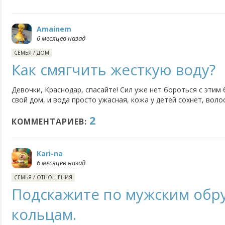
Amainem
6 месяцев назад
СЕМЬЯ
/
ДОМ
Как смягчить жесткую воду?
Девочки, Краснодар, спасайте! Сил уже нет бороться с этим
свой дом, и вода просто ужасная, кожа у детей сохнет, воло
приходится чистить каждую неделю. Кто как справляется? С
2
систему или фильтрами-кувшинами обходитесь?
КОММЕНТАРИЕВ:
Kari-na
6 месяцев назад
СЕМЬЯ
/
ОТНОШЕНИЯ
Подскажите по мужским обр
кольцам.