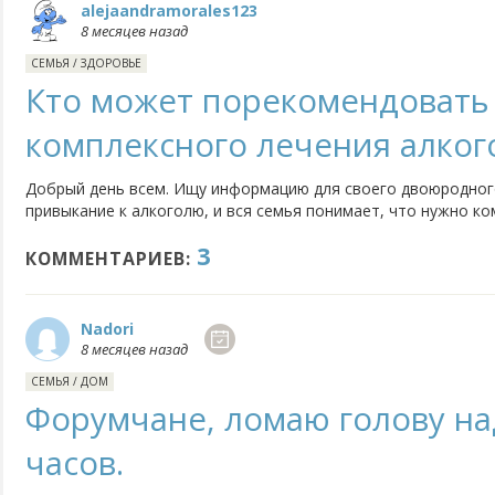
alejaandramorales123
8 месяцев назад
СЕМЬЯ
/
ЗДОРОВЬЕ
Кто может порекомендовать
комплексного лечения алког
Добрый день всем. Ищу информацию для своего двоюродного
привыкание к алкоголю, и вся семья понимает, что нужно ко
уже согласен, но мы боимся попасть в непонятное место. Н
3
зависимостей, где есть и медицинский блок, и психологи, и 
КОММЕНТАРИЕВ:
Nadori
8 месяцев назад
СЕМЬЯ
/
ДОМ
Форумчане, ломаю голову н
часов.