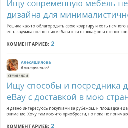
Ищу современную мебель н
дизайна для минималистичн
Решила как-то облагородить свою квартиру и хоть немного 
есть задумка полностью избавиться от шкафов и стенок сов
пусть у меня будет минимализм, чем это барахло. Что бы в
2
приобрести из современной мебели, но такой, чтобы была не
КОММЕНТАРИЕВ:
АлесяШилова
6 месяцев назад
СЕМЬЯ
/
ДОМ
Ищу способы и посредника д
eBay с доставкой в мою стра
Я давно интересуюсь покупками за рубежом, и площадка eB
внимание. Хочу там кое-что приобрести, но пока не понима
доставку. Мне сказали, что напрямую это сделать сложно и
2
посредника.
КОММЕНТАРИЕВ: