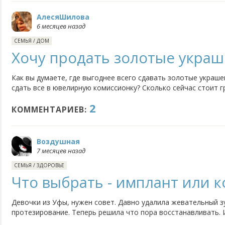
АлесяШилова
6 месяцев назад
СЕМЬЯ
/
ДОМ
Хочу продать золотые украш
Как вы думаете, где выгоднее всего сдавать золотые украше
сдать все в ювелирную комиссионку? Сколько сейчас стоит 
Срочно нужны деньги, но сдавать за бесценок вообще не хоч
2
достаточно свежие изделия, причем с паспортом и коробкой
КОММЕНТАРИЕВ:
Воздушная
7 месяцев назад
СЕМЬЯ
/
ЗДОРОВЬЕ
Что выбрать - имплант или к
Девочки из Уфы, нужен совет. Давно удалила жевательный з
протезирование. Теперь решила что пора восстанавливать. 
лучше? И где в городе делают качественно? Боюсь попасть 