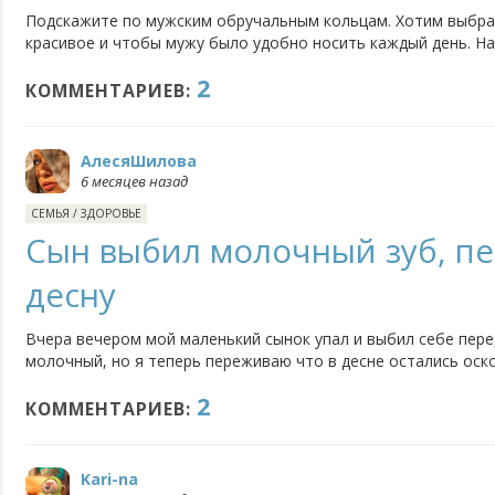
Подскажите по мужским обручальным кольцам. Хотим выбрат
красивое и чтобы мужу было удобно носить каждый день. Н
при выборе – толщина, ширина, форма? И выбор побольше б
2
или в интернет-магазинах Мурманска? НЕ страшно покупать
КОММЕНТАРИЕВ:
АлесяШилова
6 месяцев назад
СЕМЬЯ
/
ЗДОРОВЬЕ
Сын выбил молочный зуб, п
десну
Вчера вечером мой маленький сынок упал и выбил себе перед
молочный, но я теперь переживаю что в десне остались оск
посоветовать, оставить как есть или идти в Стоматологию? 
2
Ростове?
КОММЕНТАРИЕВ:
Kari-na