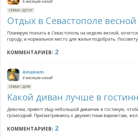
6 месяцев назад
СЕМЬЯ
/
ДОСУГ
Отдых в Севастополе весной
Планирую поехать в Севастополь на неделю весной, хочется 
городу, и нормальное место для жилья подобрать. Посоветуй
неподалёку лучше остановиться, чтобы не было толп, но пр
2
комфортное проживание.
КОММЕНТАРИЕВ:
Amainem
6 месяцев назад
СЕМЬЯ
/
ДОМ
Какой диван лучше в гостин
Девочки, привет! Ищу небольшой диванчик в гостиную, чтоб
громоздкий. Присматриваюсь к двухместным вариантам, жел
комплекте. Хочется что-то стильное, но при этом удобное.
2
посоветуете интересное?
КОММЕНТАРИЕВ: