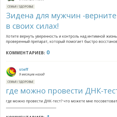
СЕМЬЯ
/
ЗДОРОВЬЕ
Зидена для мужчин -верните
в своих силах!
Хотите вернуть уверенность и контроль над интимной жизн
проверенный препарат, который помогает быстро восстанов
Зидена действуют мягко, при этом результат ощущается уже
0
Реальные зидена отзывы и отзывы про Зидену подтверждают
КОММЕНТАРИЕВ:
steff
9 месяцев назад
СЕМЬЯ
/
ЗДОРОВЬЕ
где можно провести ДНК-тес
где можно провести ДНК-тест? что можете мне посоветова
________________________________
1