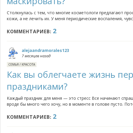
маскировать?
Столкнулась с тем, что многие косметологи предлагают пр
кожи, а не лечить их. У меня периодические воспаления, чувс
обычные процедуры дают кратковременный эффект. Хочется 
2
именно лечат кожу, разбираются в причинах и работают...
КОММЕНТАРИЕВ:
alejaandramorales123
7 месяцев назад
СЕМЬЯ
/
КРАСОТА
Как вы облегчаете жизнь пе
праздниками?
Каждый праздник для меня — это стресс Все начинают спраш
вроде бы много чего хочу, но в моменте в голове пусто. По
ничего», либо получаю подарок, который просто стоит на по
2
всё продумать и не выглядеть странно. Может, у вас...
КОММЕНТАРИЕВ: