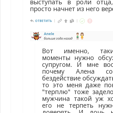
выступать в роли отца
просто начнет из него вер
ОТВЕТИТЬ
Anele
больше года назад
Вот именно, таки
моменты нужно обсу
супругом. И мне во
почему Алена соб
бездействие обсуждать
то это меня даже по
"терплю" тоже задело
мужчина такой уж х
его не терпеть нуж
доверять. И дочь 