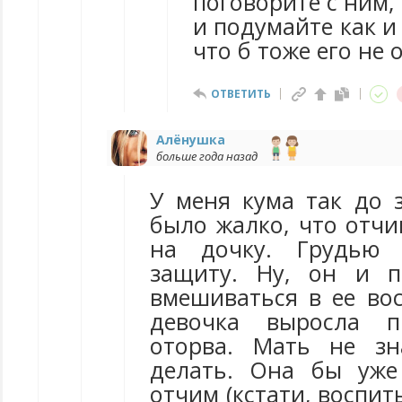
поговорите с ним,
и подумайте как и
что б тоже его не 
ОТВЕТИТЬ
Алёнушка
больше года назад
У меня кума так до 
было жалко, что отчи
на дочку. Грудью 
защиту. Ну, он и п
вмешиваться в ее вос
девочка выросла п
оторва. Мать не зн
делать. Она бы уже
отчим (кстати, воспит