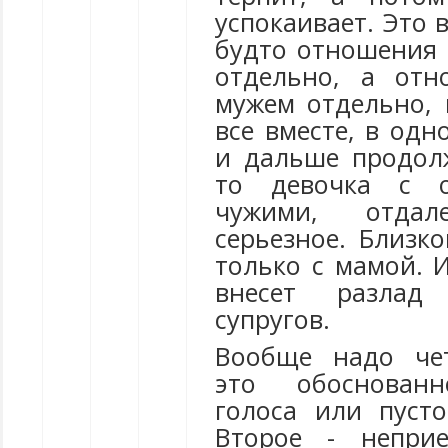
успокаивает. Это 
будто отношения
отдельно, а от
мужем отдельно,
все вместе, в одн
и дальше продолж
то девочка с о
чужими, отдал
серьезное. Близк
только с мамой. 
внесет разлад
супругов.
Вообще надо чет
это обоснован
голоса или пуст
Второе - непри