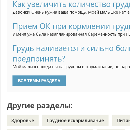
Как увеличить количество груд
Девочки! Очень нужна ваша помощь. Моей малышке нет ещ
что у меня очень мало молока. Она слабо поправляется, п
Помогите, пожалуйста, советами - как увеличить просты
Прием ОК при кормлении гру
молока? Может быть кто-то сталкивался с такой пробле
У меня уже была незапланированная беременность при ГВ
решила предохраняться более надежным методом. Была на
попросила ее подобрать мне ОК для кормящих. Она пред
Грудь наливается и сильно бол
Экслютон. Хочу спросить, может, кто-то принимал такие?
предпринять?
как...
Мой малыш находится на грудном вскармливании, но пара
месяца я знакомлю его со взрослой пищей. Поначалу зам
проходила для меня безболезненно. Однако в последние д
сильно наливаться, твердеть и болеть. Я попробовала сце
Другие разделы:
Здоровье
Грудное вскармливание
Пита