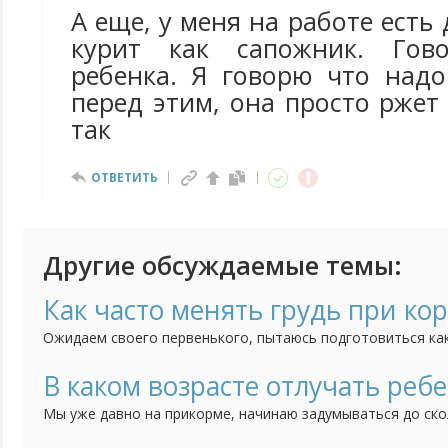
А еще, у меня на работе есть
курит как сапожник. Гов
ребенка. Я говорю что надо
перед этим, она просто ржет 
так
ОТВЕТИТЬ
Другие обсуждаемые темы:
Как часто менять грудь при ко
Ожидаем своего первенького, пытаюсь подготовиться ка
грудью (очень надеюсь, что все будет хорошо), но встре
кто-то советует менять грудь на каждое кормление, кто-т
В каком возрасте отлучать ребе
часа, через 2 или даже через 3 кормления). Как понять что
Мы уже давно на прикорме, начинаю задумываться до ск
кормить грудью? В каком возрасте и почему перестали к