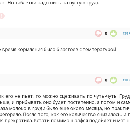
о. Но таблетки надо пить на пустую грудь.
0
СВЕ
е время кормления было 6 застоев с температурой
0
СВЕ
ок его не пьет. то можно сцеживать по чуть-чуть. Гру
ьше, и прибывать оно будет постепенно, а потом и сам
каза молоко в груди было еще около месяца, но практи
егорело. После того, как его количество снизилось, и 
ия прекратила. Кстати помимо шалфея подойдет и мятны