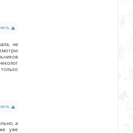
РНУТЬ
ала, не
 смотрю
льчиков
неколог
 только
РНУТЬ
ельно, а
же уже