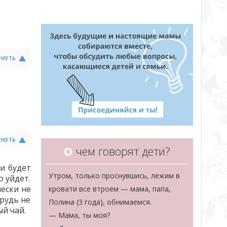
РНУТЬ
РНУТЬ
О
чем говорят дети?
ди будет
Утром, только проснувшись, лежим в
о уйдет.
чески не
кровати все втроем — мама, папа,
грудь не
Полина (3 года), обнимаемся.
й чай.
— Мама, ты моя?