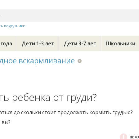
ть подгузники
 года
Дети 1-3 лет
Дети 3-7 лет
Школьники
дное вскармливание
ть ребенка от груди?
ться до скольки стоит продолжать кормить грудью?
 вы?
ПОЖА