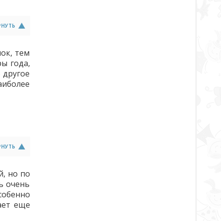
РНУТЬ
нок, тем
ы года,
 другое
наиболее
РНУТЬ
й, но по
ь очень
особенно
ает еще