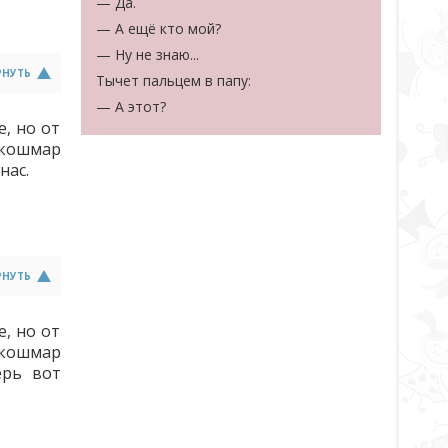
— Да.
— А ещё кто мой?
— Ну не знаю...
РНУТЬ
Тычет пальцем в папу:
— А этот?
е, но от
 кошмар
нас.
РНУТЬ
е, но от
 кошмар
ерь вот