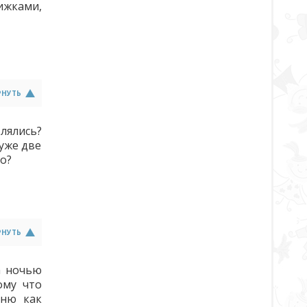
ижками,
РНУТЬ
влялись?
уже две
о?
РНУТЬ
а ночью
ому что
мню как