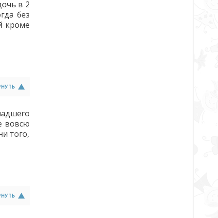
дочь в 2
гда без
ей кроме
РНУТЬ
ладшего
е вовсю
ни того,
РНУТЬ