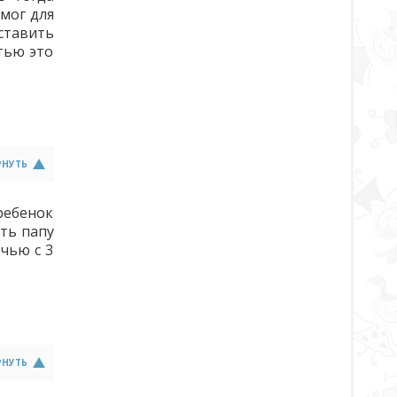
омог для
ставить
тью это
РНУТЬ
 ребенок
ить папу
чью с 3
РНУТЬ