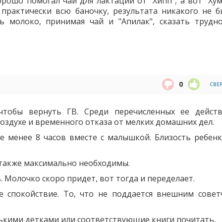
рошо помогал чай для лактации от "Хипп", а вот "Хум
практически всю баночку, результата никакого не б
 молоко, принимая чай и "Апилак", сказать трудно
0
СВЕ
чтобы вернуть ГВ. Среди перечисленных ее дейст
воздухе и временного отказа от мелких домашних дел.
не менее 8 часов вместе с малышкой. Близость ребенк
 также максимально необходимы.
 Молочко скоро придет, вот тогда и переделает.
е спокойствие. То, что не поддается внешним совет
кими детками или соответствующие книги почитать.