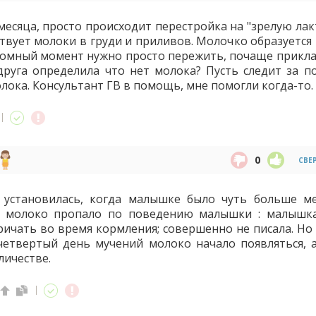
месяца, просто происходит перестройка на "зрелую лак
твует молоки в груди и приливов. Молочко образуется 
еломный момент нужно просто пережить, почаще прикл
одруга определила что нет молока? Пусть следит за п
лока. Консультант ГВ в помощь, мне помогли когда-то.
0
СВЕ
 установилась, когда малышке было чуть больше ме
о молоко пропало по поведению малышки : малышк
ричать во время кормления; совершенно не писала. Но 
четвертый день мучений молоко начало появляться, а
личестве.