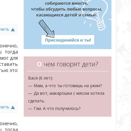
РНУТЬ
онечно,
ш тогда
омог для
О
чем говорят дети?
ставить
тью это
Вася (6 лет):
— Мам, а что ты готовишь на ужин?
— Да вот, макарошки с мясом хотела
сделать.
РНУТЬ
— Гхм. А что получилось?
онечно,
ш тогда