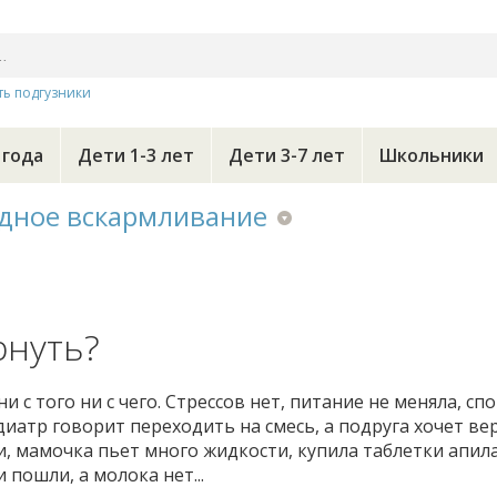
ть подгузники
 года
Дети 1-3 лет
Дети 3-7 лет
Школьники
дное вскармливание
рнуть?
 с того ни с чего. Стрессов нет, питание не меняла, сп
диатр говорит переходить на смесь, а подруга хочет ве
и, мамочка пьет много жидкости, купила таблетки апила
 пошли, а молока нет...