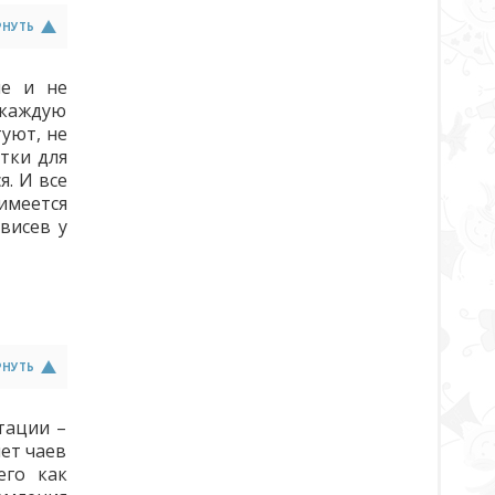
РНУТЬ
ые и не
 каждую
туют, не
етки для
я. И все
имеется
висев у
РНУТЬ
тации –
чет чаев
его как