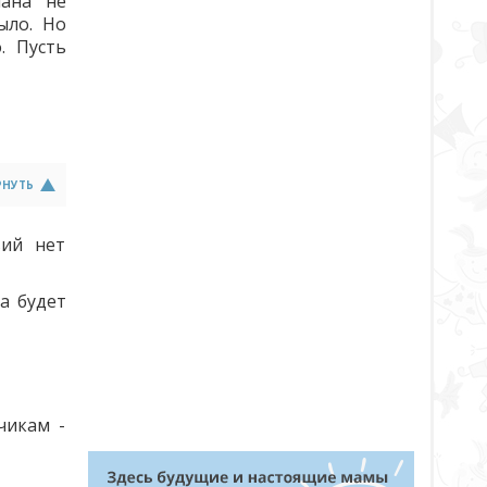
ана" не
ыло. Но
. Пусть
РНУТЬ
вий нет
а будет
чикам -