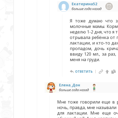
Екатерина52
больше года назад
Я тоже думаю что з
молочные мамы. Корми
неделю 1-2 дня, что я 
отрывала ребёнка от гр
лактации, и кто-то да
пропадом, дочь крич
ввиду 120 мл., за раз
меня на груди.
ОТВЕТИТЬ
Елена_Дон
больше года назад
Мне тоже говорили еще в р
ночь, правда, мне называли 
для лактации. Мне еще оч