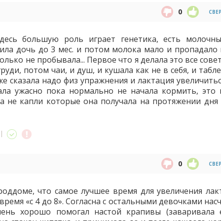
0
СВЕ
десь большую роль играет генетика, есть молочн
ла дочь до 3 мес. и потом молока мало и пропадало
только не пробывала... Первое что я делала это все сове
уди, потом чаи, и душ, и кушала как не в себя, и табл
же сказала надо физ упражнения и лактация увеличитьс
ала ужасно пока нормально не начала кормить, это 
, а не капли которые она получала на протяжении дня 
0
СВЕ
оддоме, что самое лучшее время для увеличения лак
время «с 4 до 8». Согласна с остальными девочками нас
ень хорошо помогал настой крапивы (заваривала 