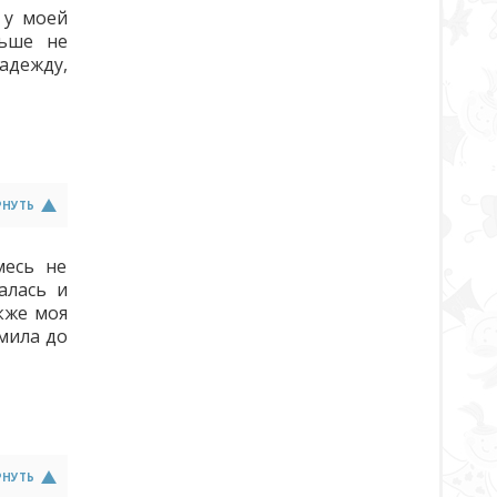
 у моей
льше не
адежду,
РНУТЬ
месь не
алась и
кже моя
мила до
РНУТЬ