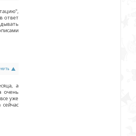
тацию",
в ответ
адывать
описами
РНУТЬ
сяца, а
а очень
все уже
 сейчас