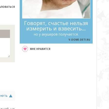
ЛОВАТЬСЯ
Говорят, счастье нельзя
измерить и взвесить…
но у акушеров получается.
V-DOME-DETI.RU
МНЕ НРАВИТСЯ
РНУТЬ