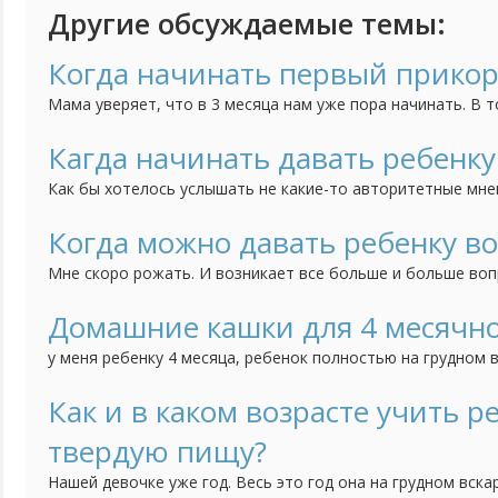
Другие обсуждаемые темы:
Когда начинать первый прико
Мама уверяет, что в 3 месяца нам уже пора начинать. В т
это вредно и не стоит начинать прикармливать до 6 месяц
Кагда начинать давать ребенк
Как бы хотелось услышать не какие-то авторитетные мне
опытных мамочек, в особенности тех, у кого много детей
добавлять в рацион ребенка овощи? Моей дочке 3 месяца,
Когда можно давать ребенку во
моя мама вообще говорит, что не раньше 6 месяцев можно
Мне скоро рожать. И возникает все больше и больше во
мамочки, когда вы начали давать новорожденному ребен
говорят, что если кормишь грудью, воду давать не нужно.
Домашние кашки для 4 месячно
молоко сладкое, а вода, как ни как, нужна всем. Расскажит
у меня ребенку 4 месяца, ребенок полностью на грудном 
Спасибо...
педиатра, детку взвесили и сказали, что мало прибавили 
пожилая старой закалки порекомендовала самим дома ва
Как и в каком возрасте учить р
магазином молоке с маслом и солью, но без сахара и поит
твердую пищу?
Нашей девочке уже год. Весь это год она на грудном вска