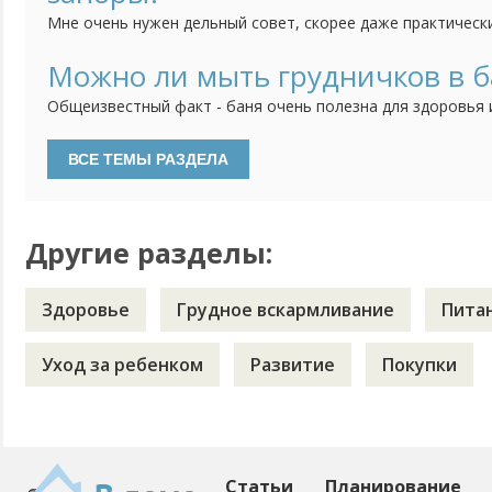
Мне очень нужен дельный совет, скорее даже практически
месяца и у нее постоянные запоры. Я пониамю, что ни в к
постоянно ставить клизмы. Но что делать? И как нам быт
Можно ли мыть грудничков в б
Общеизвестный факт - баня очень полезна для здоровья 
Распространяется ли это на детей грудного возраста? Св
рождения. Лечили в бане кашель. Сейчас они обожают мыт
вот внучку в баню не носим. Пытались. Она так жалобно т
Другие разделы:
Здоровье
Грудное вскармливание
Пита
Уход за ребенком
Развитие
Покупки
Статьи
Планирование