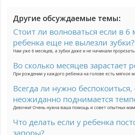
Другие обсуждаемые темы:
Стоит ли волноваться если в 6 
ребенка еще не вылезли зубки?
Нам уже 6 месяцев, а зубки даже и не начинали прорезать
по этому поводу?
Во сколько месяцев зарастает 
При рождении у каждого ребенка на голове есть мягкое м
черепной коробки, так называемый "родничок". Я понимаю,
например зубки режутся или садятся на попу каждый в сво
Всегда ли нужно беспокоиться, 
начинать волноваться, что родничок все ни как не зараста
неожиданно поднимается темп
Девочки! Очень нужна ваша помощь и совет опытных мам
ребенок, дочка. Ей еще месяц. Мы живем с мужем и у нас 
есть не к кому вообще обратиться за помощью. На днях 
Что делать если у ребенка пос
среди бела дня поднялась температура. Мы даже и на улиц
запоры?
Почему...