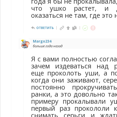
года я бы не прокалывала,
что ушко растет, и 
оказаться не там, где это 
ОТВЕТИТЬ
Margo234
больше года назад
Я с вами полностью согл
зачем издеваться над 
еще проколоть уши, а п
когда они заживают, сер
постоянно прокручиват
ранки, а это довольно та
примеру прокалывали у
первый раз прокололи 
снимать серьги и ждат