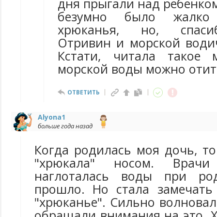
дня прыгали над ребенком
безумно было жалко
хрюканья, но, спаси
Отривин и морской водич
Кстати, читала такое 
морской воды можно отит
ОТВЕТИТЬ
Alyona1
больше года назад
Когда родилась моя дочь, т
"хрюкала" носом. Врачи
наглоталась воды при ро
прошло. Но стала замечать 
"хрюканье". Сильно волновал
обращали внимания на это. 