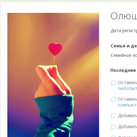
Олюш
Дата регист
Семья и де
Семейное п
Последняя 
Оставил
любопыт
Оставил
компьюте
Добави
Добави