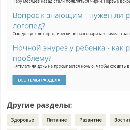
Пару месяцев назад стали появляться чирии. Первые вскр
интервалом в 3 недели пришлось вскрывать в стационаре 
в промежутках между появлением новых чириев ребёнок 
Вопрос к знающим - нужен ли 
ситуация более-менее стабилизировалась, лечимся у имм
логопед?
сталкивался...
Сын до трех лет практически не разговаривал - имел в за
и все. Около трех лет его прорвало, месяца за два догнал
плане словарного запаса. Но тут у нас новая беда - плох
Ночной энурез у ребенка - как 
половину букв, смягчает все гласные. Невролог на консуль
проблему?
Пятилетняя дочь не просыпается ночью, чтобы сходить в
Приходится будить и вести к унитазу, но при этом ее сост
не понимает, что происходит. Наблюдаемся у невропатоло
проблема связана с чрезмерной эмоциональностью ребёнк
Другие разделы:
Здоровье
Питание
Развитие
Воспи