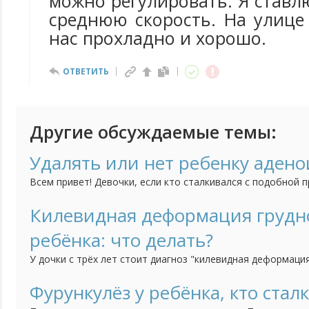
можно регулировать. Я ставлю
среднюю скорость. На улице 
нас прохладно и хорошо.
ОТВЕТИТЬ
Другие обсуждаемые темы:
Удалять или нет ребенку аден
Всем привет! Девочки, если кто сталкивался с подобной 
что делать. Сын - часто болеющий ребенок. Любая боляч
переходит в гайморит. Как только начинается гайморит,
Килевидная деформация грудно
размера, который является показанием к удалению. Проп
ребёнка: что делать?
гайморит...
У дочки с трёх лет стоит диагноз "килевидная деформация
рекомендации хирурга-ортопеда выполняем: ЛФК, массаж, 
занятие плаванием в бассейне. Прошло два года,- результ
Фурункулёз у ребёнка, кто стал
сталкивался с похожей ситуацией: что можно ещё предпри