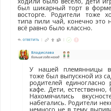
ходили было весело, дети иг
был шикарный торт в форме
восторге. Родители тоже х
типа пили чай, конечно это 
всё равно было классно.
ОТВЕТИТЬ
Владислава
больше года назад
У нашей племянницы в
тоже был выпускной из с
родителей единогласно
кафе. Дети, естественно, 
Нахомячились вкусност
набегались. Родители нек
немного не в тему выпив