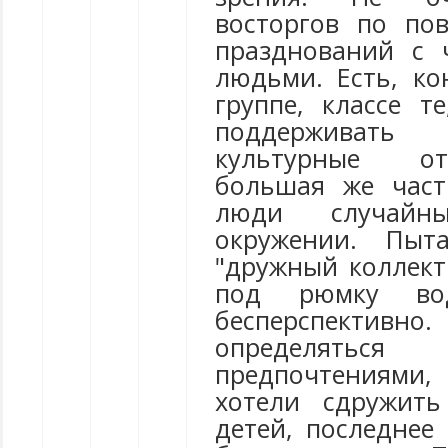
восторгов по по
празднований с 
людьми. Есть, ко
группе, классе т
поддерживать 
культурные о
большая же част
люди случай
окружении. Пыта
"дружный коллект
под рюмку во
бесперспектив
определятьс
предпочтениями
хотели сдружит
детей, последнее