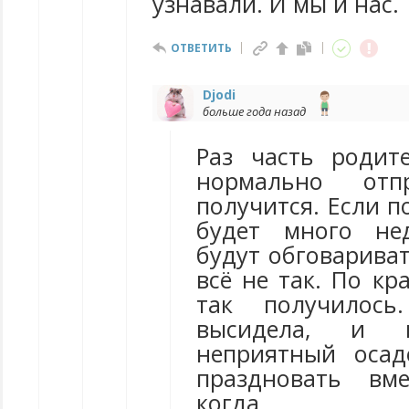
узнавали. И мы и нас.
ОТВЕТИТЬ
Djodi
больше года назад
Раз часть родит
нормально отп
получится. Если п
будет много не
будут обговариват
всё не так. По кр
так получилос
высидела, и п
неприятный осад
праздновать вме
когда р