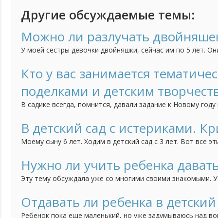
Другие обсуждаемые темы:
Можно ли разлучать двойняшек
У моей сестры девочки двойняшки, сейчас им по 5 лет. Они
одну группу конечно. Но сейчас у одной девочки выявили
хотят перевести ее в специальную оздоровительную групп
Кто у вас занимается тематиче
так как она здорова. Можно ли разлучать двойняшек? Мне 
поделками и детским творчест
В садике всегда, помнится, давали задание к Новому году
поводу принести какую-то поделку. И потом, разглядывая
якобы детского творчества, ясно понимаешь, что соревну
В детский сад с истериками. Кр
же самое происходит в младших классах, да еще и грамоты
Моему сыну 6 лет. Ходим в детский сад с 3 лет. Вот все эт
родители, выслушиваем длинную череду возмущений в сто
Говорит, что ему там не интересно, скучно. Когда приход
Нужно ли учить ребенка давать
играет с детьми, возмущается что пришли рано, и он еще ч
Эту тему обсуждала уже со многими своими знакомыми. У
этот счет. Кто-то считает, что учить давать сдачу, когд
то-нет. Где же здесь золотая середина? Неужели всегда 
Отдавать ли ребенка в детский
словами? Ведь часто из-за этого ребенка очень сильно об
Ребенок пока еще маленький, но уже задумываюсь над в