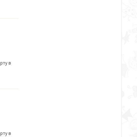
рту в
рту в