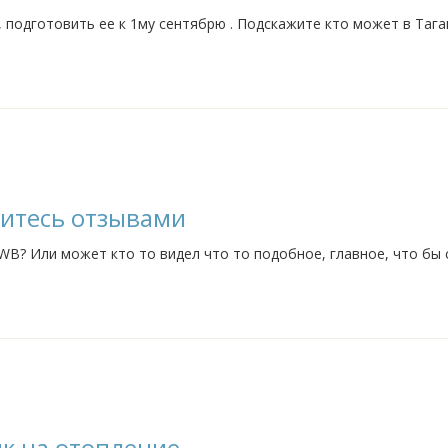
, подготовить ее к 1му сентябрю . Подскажите кто может в Тага
литесь отзывами
WB? Или может кто то видел что то подобное, главное, что бы 
ик на отопление