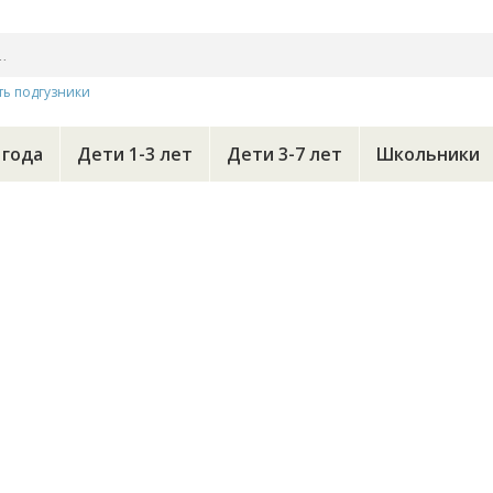
ть подгузники
 года
Дети 1-3 лет
Дети 3-7 лет
Школьники