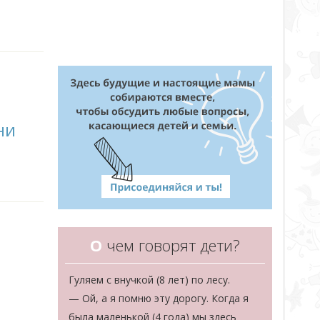
ни
О
чем говорят дети?
Гуляем с внучкой (8 лет) по лесу.
— Ой, а я помню эту дорогу. Когда я
была маленькой (4 года) мы здесь