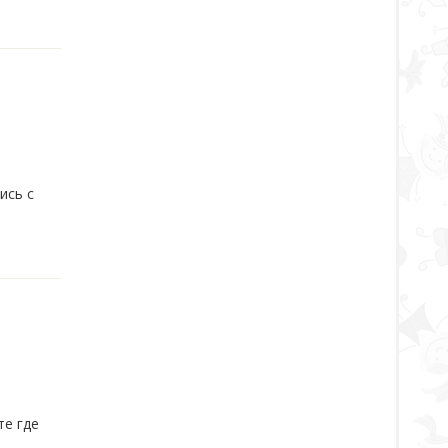
ись с
те где