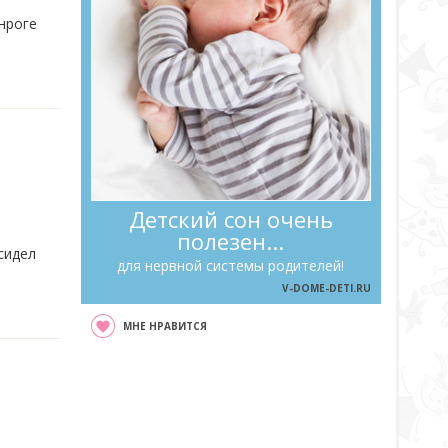
нроге
Детский сон очень
полезен...
сидел
для нервной системы родителей!
V-DOME-DETI.RU
МНЕ НРАВИТСЯ