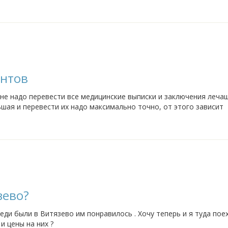
ентов
мне надо перевести все медицинские выписки и заключения леча
ьшая и перевести их надо максимально точно, от этого зависит
енный перевод здесь https://kirillmefodii.ru/pismennyj/ ?
зево?
еди были в Витязево им понравилось . Хочу теперь и я туда поех
 цены на них ?