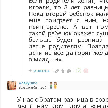
Если родители хотят, чт
играли, то 8 лет разниц
Пока второй ребенок мал
еще поиграет с ним, н
неинтересно. А вот по
такой ребенок окажет су
больше будет разница 
легче родителям. Правд
дети не всегда горят жел
о младших.
ОТВЕТИТЬ
Алёнушка
больше года назад
У нас с братом разница в воз
мы с ним друг друга всегд