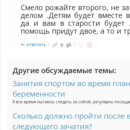
Смело рожайте второго, не за
делом .Детям будет вместе 
да и вам в старости будет 
помощь придут двое, а то и тр
ОТВЕТИТЬ
Другие обсуждаемые темы:
Занятия спортом во время пла
беременности
Я все время пытаюсь следить за собой, регулярно посещ
качаю пресс, бегаю. Сейчас решились с мужем на малыша
вести такой образ жизни если я пытаюсь забеременеть? Н
Сколько должно пройти после
еще до того как я узнаю, что я беременна?
следующего зачатия?