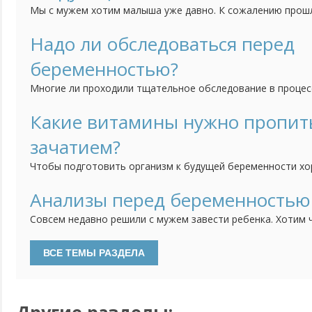
Мы с мужем хотим малыша уже давно. К сожалению прош
закончилась выкидышем на восьмой неделе. Было это пол 
считаете когда нам можно начинать пробовать снова?
Надо ли обследоваться перед
беременностью?
Многие ли проходили тщательное обследование в процес
беременности? И стоит ли вообще проводить такое меро
практически здоровых людей без особых вредных привыче
Какие витамины нужно пропит
одной стороны, можно подстраховаться. Но с другой, тыс
зачатием?
без...
Чтобы подготовить организм к будущей беременности х
необходимыми витаминами и микроэлементами. Но вот во
лучше подходят для этой цели? есть витамины для берем
Анализы перед беременностью
видела комплексов для планирующих беременность. Таки
Совсем недавно решили с мужем завести ребенка. Хотим 
вообще?
здоровым, а сама беременность никак не навредила мне.
сдать мне и мужу для того чтобы удостовериться что м
здорового и целого малыша? И также можно ли их делать
или...