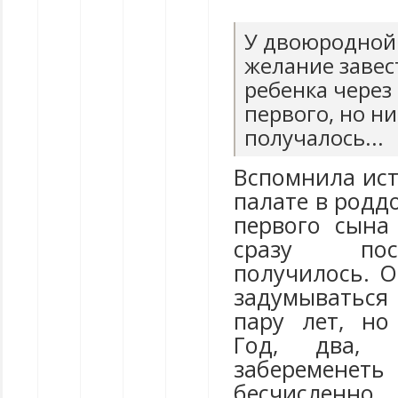
У двоюродной
желание завес
ребенка через 
первого, но ни
получалось...
Вспомнила ист
палате в родд
первого сына
сразу по
получилось. О
задумыватьс
пару лет, но
Год, два, т
заберем
бесчислен