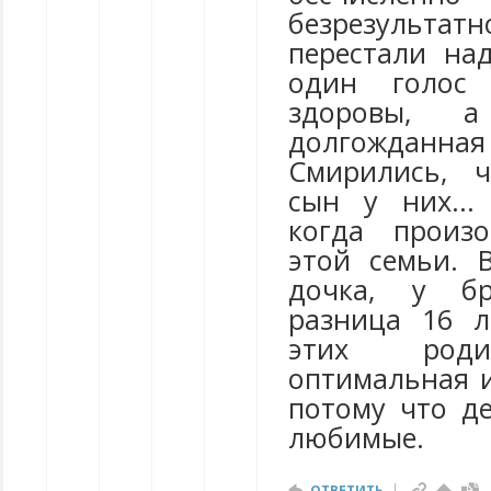
безрезульт
перестали над
один голос 
здоровы, а
долгожданная
Смирились, 
сын у них...
когда произ
этой семьи. 
дочка, у б
разница 16 л
этих роди
оптимальная и
потому что д
любимые.
ОТВЕТИТЬ