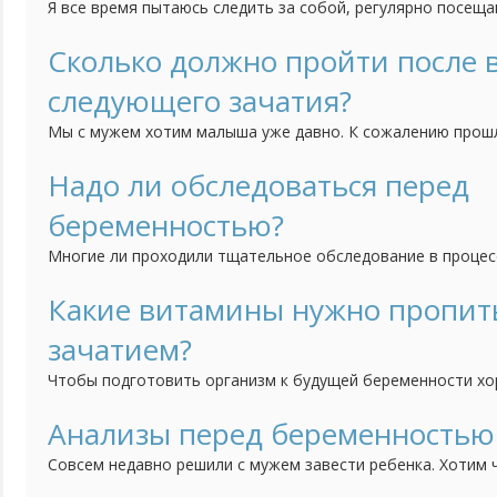
Я все время пытаюсь следить за собой, регулярно посещ
качаю пресс, бегаю. Сейчас решились с мужем на малыша
вести такой образ жизни если я пытаюсь забеременеть? Н
Сколько должно пройти после
еще до того как я узнаю, что я беременна?
следующего зачатия?
Мы с мужем хотим малыша уже давно. К сожалению прош
закончилась выкидышем на восьмой неделе. Было это пол 
считаете когда нам можно начинать пробовать снова?
Надо ли обследоваться перед
беременностью?
Многие ли проходили тщательное обследование в процес
беременности? И стоит ли вообще проводить такое меро
практически здоровых людей без особых вредных привыче
Какие витамины нужно пропит
одной стороны, можно подстраховаться. Но с другой, тыс
зачатием?
без...
Чтобы подготовить организм к будущей беременности х
необходимыми витаминами и микроэлементами. Но вот во
лучше подходят для этой цели? есть витамины для берем
Анализы перед беременностью
видела комплексов для планирующих беременность. Таки
Совсем недавно решили с мужем завести ребенка. Хотим 
вообще?
здоровым, а сама беременность никак не навредила мне.