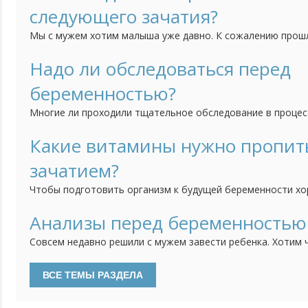
следующего зачатия?
Мы с мужем хотим малыша уже давно. К сожалению прош
закончилась выкидышем на восьмой неделе. Было это пол 
считаете когда нам можно начинать пробовать снова?
Надо ли обследоваться перед
беременностью?
Многие ли проходили тщательное обследование в процес
беременности? И стоит ли вообще проводить такое меро
практически здоровых людей без особых вредных привыче
Какие витамины нужно пропит
одной стороны, можно подстраховаться. Но с другой, тыс
зачатием?
без...
Чтобы подготовить организм к будущей беременности х
необходимыми витаминами и микроэлементами. Но вот во
лучше подходят для этой цели? есть витамины для берем
Анализы перед беременностью
видела комплексов для планирующих беременность. Таки
Совсем недавно решили с мужем завести ребенка. Хотим 
вообще?
здоровым, а сама беременность никак не навредила мне.
сдать мне и мужу для того чтобы удостовериться что м
здорового и целого малыша? И также можно ли их делать
или...