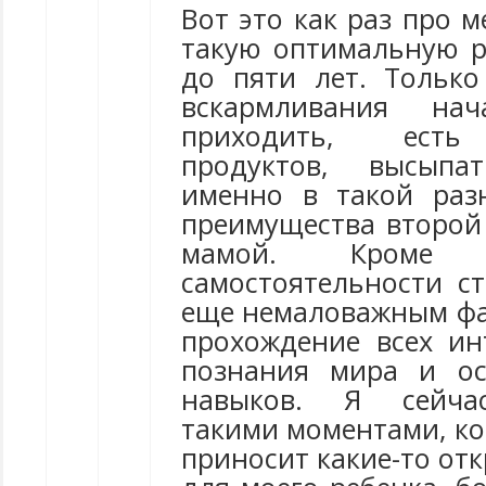
Вот это как раз про м
такую оптимальную ра
до пяти лет. Только
вскармливания на
приходить, есть
продуктов, высыпа
именно в такой раз
преимущества второй 
мамой. Кроме о
самостоятельности ст
еще немаловажным фа
прохождение всех ин
познания мира и ос
навыков. Я сейча
такими моментами, ко
приносит какие-то от