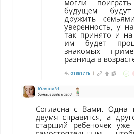
могли поиграт
будущем буду
дружить семьям
уверенность, у н
так принято и на
им будет про
знакомых прим
разница в возраст
ОТВЕТИТЬ
Юляша31
больше года назад
Согласна с Вами. Одна
двумя справится, а дру
старший ребеночек уже
самостоятельным, чт