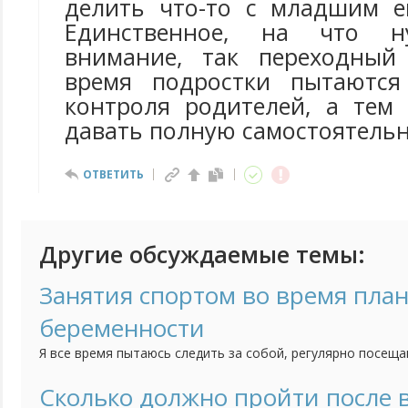
делить что-то с младшим е
Единственное, на что н
внимание, так переходный 
время подростки пытаютс
контроля родителей, а тем
давать полную самостоятельн
ОТВЕТИТЬ
Другие обсуждаемые темы:
Занятия спортом во время пла
беременности
Я все время пытаюсь следить за собой, регулярно посещ
качаю пресс, бегаю. Сейчас решились с мужем на малыша
вести такой образ жизни если я пытаюсь забеременеть? Н
Сколько должно пройти после
еще до того как я узнаю, что я беременна?