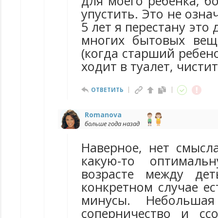
для моего ребенка, б
упустить. Это не означ
5 лет я перестану это 
многих бытовых вещ
(когда старший ребено
ходит в туалет, чистит 
ОТВЕТИТЬ
Romanova
больше года назад
Наверное, нет смысл
какую-то оптималь
возрасте между де
конкретном случае ес
минусы. Небольшая
соперничество и сс