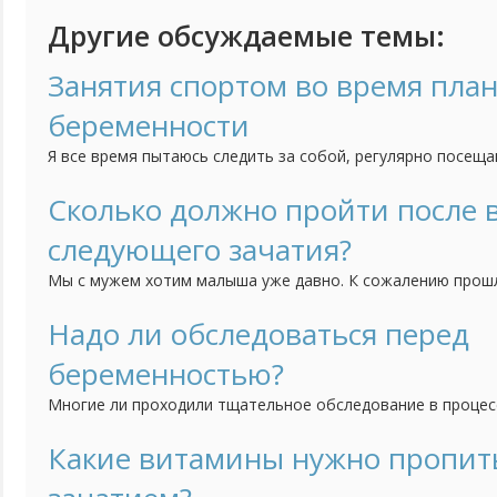
Другие обсуждаемые темы:
Занятия спортом во время пла
беременности
Я все время пытаюсь следить за собой, регулярно посещ
качаю пресс, бегаю. Сейчас решились с мужем на малыша
вести такой образ жизни если я пытаюсь забеременеть? Н
Сколько должно пройти после
еще до того как я узнаю, что я беременна?
следующего зачатия?
Мы с мужем хотим малыша уже давно. К сожалению прош
закончилась выкидышем на восьмой неделе. Было это пол 
считаете когда нам можно начинать пробовать снова?
Надо ли обследоваться перед
беременностью?
Многие ли проходили тщательное обследование в процес
беременности? И стоит ли вообще проводить такое меро
практически здоровых людей без особых вредных привыче
Какие витамины нужно пропит
одной стороны, можно подстраховаться. Но с другой, тыс
без...