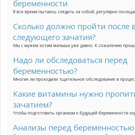
беременности
Я все время пытаюсь следить за собой, регулярно посещ
качаю пресс, бегаю. Сейчас решились с мужем на малыша
вести такой образ жизни если я пытаюсь забеременеть? Н
Сколько должно пройти после
еще до того как я узнаю, что я беременна?
следующего зачатия?
Мы с мужем хотим малыша уже давно. К сожалению прош
закончилась выкидышем на восьмой неделе. Было это пол 
считаете когда нам можно начинать пробовать снова?
Надо ли обследоваться перед
беременностью?
Многие ли проходили тщательное обследование в процес
беременности? И стоит ли вообще проводить такое меро
практически здоровых людей без особых вредных привыче
Какие витамины нужно пропит
одной стороны, можно подстраховаться. Но с другой, тыс
зачатием?
без...
Чтобы подготовить организм к будущей беременности х
необходимыми витаминами и микроэлементами. Но вот во
лучше подходят для этой цели? есть витамины для берем
Анализы перед беременностью
видела комплексов для планирующих беременность. Таки