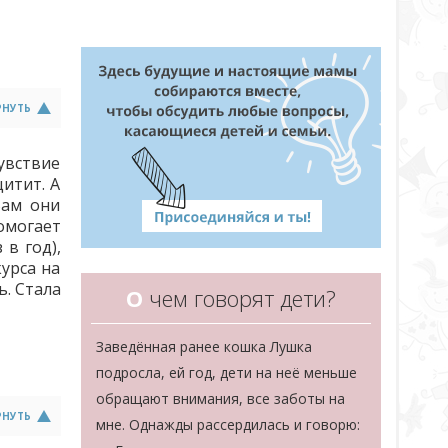
РНУТЬ
увствие
щитит. А
Вам они
помогает
в год),
курса на
ь. Стала
О
чем говорят дети?
Заведённая ранее кошка Лушка
подросла, ей год, дети на неё меньше
обращают внимания, все заботы на
РНУТЬ
мне. Однажды рассердилась и говорю: