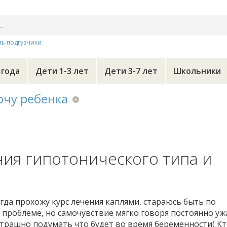
ть подгузники
 года
Дети 1-3 лет
Дети 3-7 лет
Школьники
очу ребенка
ния гипотонического типа и
огда прохожу курс лечения каплями, стараюсь быть по
проблеме, но самочувствие мягко говоря постоянно уж
. Страшно подумать что будет во время беременности( Кт