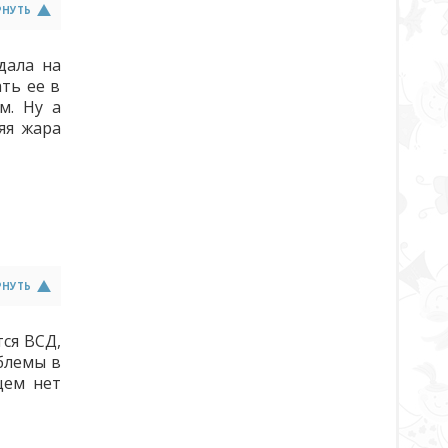
РНУТЬ
дала на
ть ее в
м. Ну а
яя жара
РНУТЬ
тся ВСД,
облемы в
щем нет