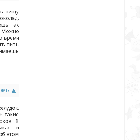
 в пищу
колад,
ешь так
. Можно
о время
тв пить
нимаешь
РНУТЬ
елудок.
В такие
оков. Я
икает и
об этом