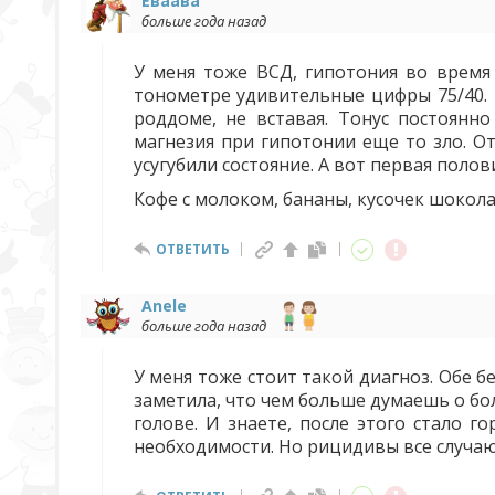
Еваава
больше года назад
У меня тоже ВСД, гипотония во время
тонометре удивительные цифры 75/40. 
роддоме, не вставая. Тонус постоянн
магнезия при гипотонии еще то зло. От
усугубили состояние. А вот первая пол
Кофе с молоком, бананы, кусочек шоколад
ОТВЕТИТЬ
Anele
больше года назад
У меня тоже стоит такой диагноз. Обе 
заметила, что чем больше думаешь о бол
голове. И знаете, после этого стало г
необходимости. Но рицидивы все случаю