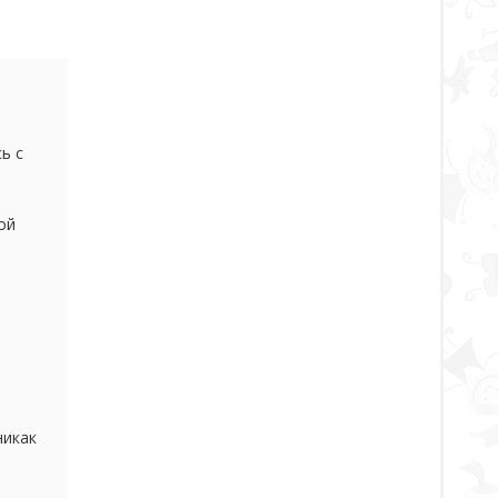
ь с
и это
ой
облем
или
никак
ать