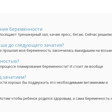
ания беременности
 посещают тренажерный зал, качаю пресс, бегаю. Сейчас решилис
акой образ жизни если я пытаюсь забеременеть? Не навредит л
ша до следующего зачатия?
ю прошлая моя беременность закончилась выкидышем на восьм
 когда нам можно начинать пробовать снова?
нностью?
 процессе планирования беременности? И стоит ли вообще
рактически здоровых людей без особых вредных привычек и пр
я. Но с другой, тысячи пар заводят деток без...
 зачатием?
ости хорошо бы поддержать его необходимыми витаминами и
лучше подходят для этой цели? есть витамины для беременных 
ющих беременность. Такие комплексы бывают вообще?
 Хотим чтобы ребенок родился здоровым, а сама беременность 
ть мне и мужу для того чтобы удостовериться что мы можем ст
ожно ли их делать в обычных поликлиниках, или...