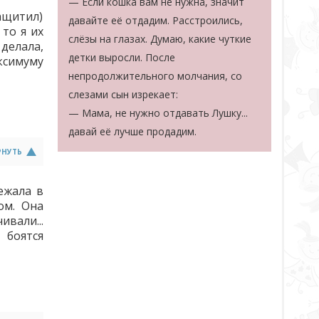
— Если кошка вам не нужна, значит
ащитил)
давайте её отдадим. Расстроились,
то я их
слёзы на глазах. Думаю, какие чуткие
 делала,
детки выросли. После
ксимуму
непродолжительного молчания, со
слезами сын изрекает:
— Мама, не нужно отдавать Лушку...
давай её лучше продадим.
РНУТЬ
ежала в
ом. Она
вали...
 боятся