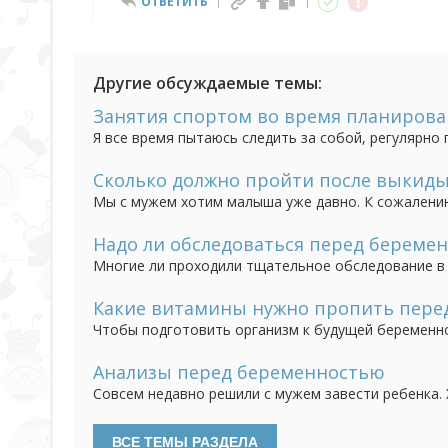
ОТВЕТИТЬ
Другие обсуждаемые темы:
Занятия спортом во время планиров
Я все время пытаюсь следить за собой, регулярно
мужем на малыша. Можно ли мне проджать вести т
плоду еще до того как я узнаю, что я беременна?
Сколько должно пройти после выкиды
Мы с мужем хотим малыша уже давно. К сожалени
неделе. Было это пол года назад. Как вы считаете
Надо ли обследоваться перед береме
Многие ли проходили тщательное обследование в
проводить такое мероприятие? Мы с мужем двое п
с зачатием. С одной стороны, можно подстраховатьс
Какие витамины нужно пропить перед
Чтобы подготовить организм к будущей беременн
микроэлементами. Но вот вопрос, какие витамины 
кормящих, но не видела комплексов для планиру
Анализы перед беременностью
Совсем недавно решили с мужем завести ребенка.
не навредила мне. Какие анализы посоветуете сда
родителями здорового и целого малыша? И также м