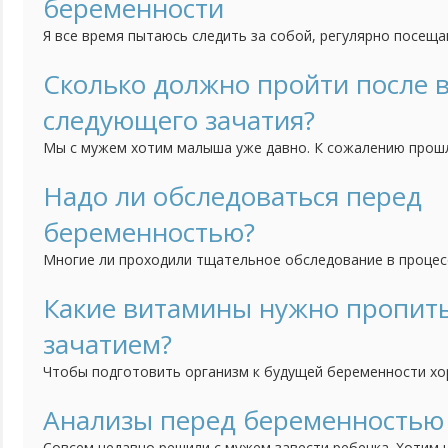
беременности
Я все время пытаюсь следить за собой, регулярно посещ
качаю пресс, бегаю. Сейчас решились с мужем на малыша
вести такой образ жизни если я пытаюсь забеременеть? Н
Сколько должно пройти после
еще до того как я узнаю, что я беременна?
следующего зачатия?
Мы с мужем хотим малыша уже давно. К сожалению прош
закончилась выкидышем на восьмой неделе. Было это пол 
считаете когда нам можно начинать пробовать снова?
Надо ли обследоваться перед
беременностью?
Многие ли проходили тщательное обследование в процес
беременности? И стоит ли вообще проводить такое меро
практически здоровых людей без особых вредных привыче
Какие витамины нужно пропит
одной стороны, можно подстраховаться. Но с другой, тыс
зачатием?
без...
Чтобы подготовить организм к будущей беременности х
необходимыми витаминами и микроэлементами. Но вот во
лучше подходят для этой цели? есть витамины для берем
Анализы перед беременностью
видела комплексов для планирующих беременность. Таки
Совсем недавно решили с мужем завести ребенка. Хотим 