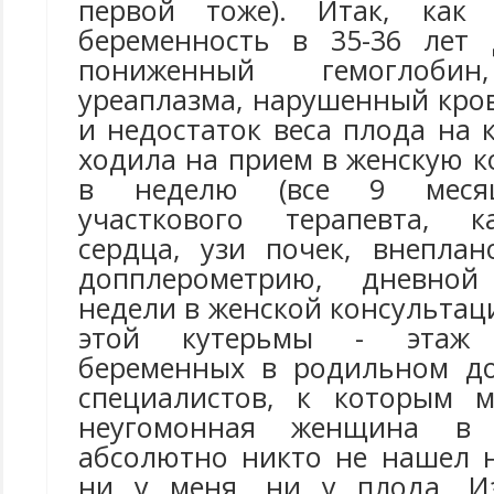
первой тоже). Итак, как
беременность в 35-36 лет 
пониженный гемоглобин
уреаплазма, нарушенный кров
и недостаток веса плода на к
ходила на прием в женскую к
в неделю (все 9 месяце
участкового терапевта, к
сердца, узи почек, внеплан
допплерометрию, дневной
недели в женской консультаци
этой кутерьмы - этаж 
беременных в родильном до
специалистов, к которым м
неугомонная женщина в 
абсолютно никто не нашел 
ни у меня, ни у плода. Из