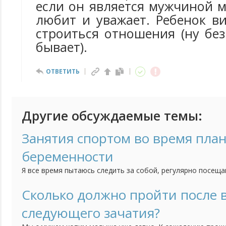
если он является мужчиной 
любит и уважает. Ребенок в
строиться отношения (ну бе
бывает).
ОТВЕТИТЬ
Другие обсуждаемые темы:
Занятия спортом во время пла
беременности
Я все время пытаюсь следить за собой, регулярно посещ
качаю пресс, бегаю. Сейчас решились с мужем на малыша
вести такой образ жизни если я пытаюсь забеременеть? Н
Сколько должно пройти после
еще до того как я узнаю, что я беременна?
следующего зачатия?