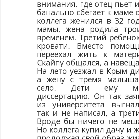
внимания, где отец пьет и
банально сбегает к маме 
коллега женился в 32 го
мамы, жена родила трои
временем. Третий ребено
кровати. Вместо помощ
переехал жить к матер
Скайпу общался, а навещал
На лето уезжал в Крым д
а жену с тремя малыша
село. Дети ему ме
диссертацию. Он так зая
из университета выгна
так и не написал, а трет
Вроде бы ничего не меша
Но коллега купил дачу и ж
продолжая свой образ жи