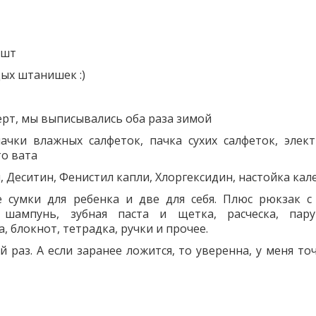
 шт
дых штанишек :)
ерт, мы выписывались оба раза зимой
пачки влажных салфеток, пачка сухих салфеток, элек
то вата
н, Деситин, Фенистил капли, Хлоргексидин, настойка кал
 сумки для ребенка и две для себя. Плюс рюкзак с
 шампунь, зубная паста и щетка, расческа, пар
, блокнот, тетрадка, ручки и прочее.
 раз. А если заранее ложится, то уверенна, у меня то