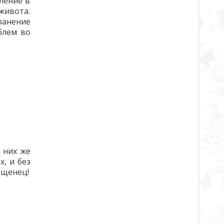
ление в
живота.
ранение
блем во
В них же
, и без
ащенец!