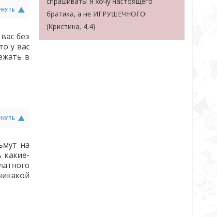
спрашивать! Я хочу настоящего
РНУТЬ
братика, а не ИГРУШЕЧНОГО!
(Кристина, 4,4)
вас без
то у вас
лежать в
РНУТЬ
ьмут на
 какие-
латного
никакой