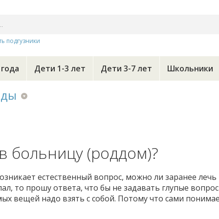
ть подгузники
 года
Дети 1-3 лет
Дети 3-7 лет
Школьники
оды
в больницу (роддом)?
возникает естественный вопрос, можно ли заранее лечь
лал, то прошу ответа, что бы не задавать глупые вопро
х вещей надо взять с собой. Потому что сами понимает