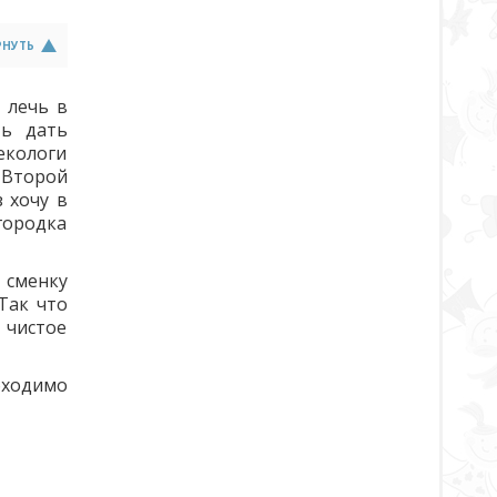
РНУТЬ
 лечь в
ть дать
екологи
 Второй
 хочу в
городка
 сменку
Так что
 чистое
бходимо