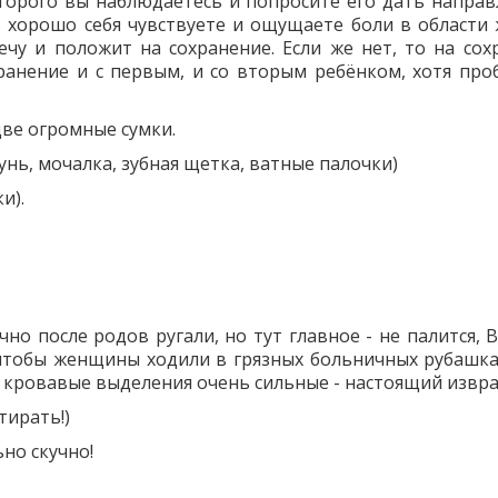
оторого вы наблюдаетесь и попросите его дать направ
ь хорошо себя чувствуете и ощущаете боли в области 
ечу и положит на сохранение. Если же нет, то на сох
ранение и с первым, и со вторым ребёнком, хотя про
ве огромные сумки.
унь, мочалка, зубная щетка, ватные палочки)
и).
ечно после родов ругали, но тут главное - не палится, 
 чтобы женщины ходили в грязных больничных рубашках
к кровавые выделения очень сильные - настоящий извр
тирать!)
но скучно!