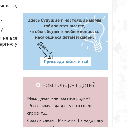
учше то,
ет.
у.
т не все
ергию у
О
чем говорят дети?
Мам, давай мне братика родим?
- Ээээ….ммм….да-да….у папы надо
спросить…
Сразу в слезы - Мамочка! Не надо папу