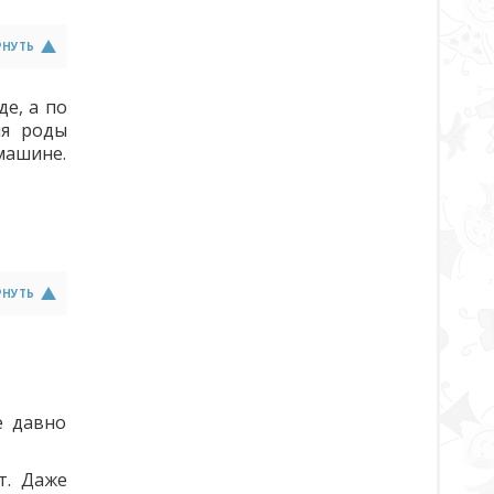
РНУТЬ
де, а по
ня роды
 машине.
РНУТЬ
е давно
т. Даже