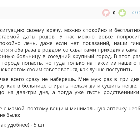
0
СВЕ
 ситуацию своему врачу, можно спокойно и бесплатно
гаемой даты родов. У нас можно вовсе попроси
покойно лечь, даже если нет показаний, наши гин
отя я оба раза в роддом со схватками приходила сама.
йонную больницу в соседний крупный город. В этот раз
городе попасть, но туда только на такси из нашего 
инекологом своим советоваться, как лучше поступить.
чае всего сразу не наберешь. Мне муж раз в три дня
му как в больнице стирать нельзя да и сушить негде. 
о на два-три дня, а тогда уже пусть родственники
те с мамой, поэтому вещи и минимальную аптечку нео
ня было:
ак удобнее) - 5 шт