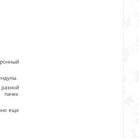
тронный
ендулы.
 разной
у пачек
чно еще