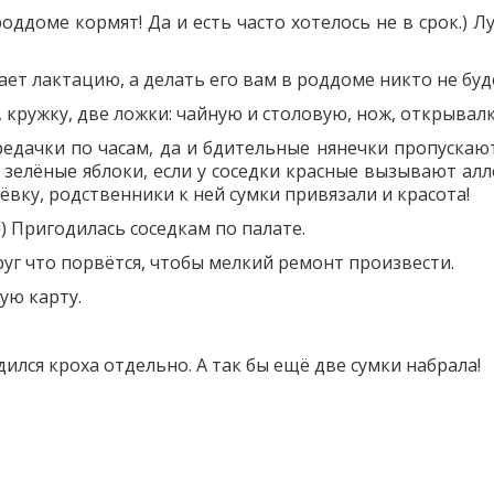
в роддоме кормят! Да и есть часто хотелось не в срок.) Л
ает лактацию, а делать его вам в роддоме никто не буд
ю, кружку, две ложки: чайную и столовую, нож, открывалк
ередачки по часам, да и бдительные нянечки пропускаю
 зелёные яблоки, если у соседки красные вызывают алл
ерёвку, родственники к ней сумки привязали и красота!
) Пригодилась соседкам по палате.
друг что порвётся, чтобы мелкий ремонт произвести.
ую карту.
ился кроха отдельно. А так бы ещё две сумки набрала!