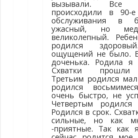
вызывали. Все 
происходили в 90-е
обслуживания в б
ужасный, но мед
великолепный. Ребе
родился здоровый
ощущений не было. 
доченька. Родила я 
Схватки прошли б
Третьим родился мал
родился восьмимес
очень быстро, не усп
Четвертым родился 
Родился в срок. Схват
сильные, но как м
-приятные. Так как 
сейчас родится мое 