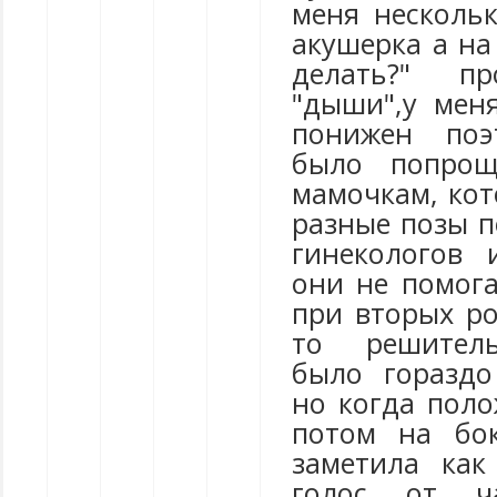
меня нескольк
акушерка а на
делать?" пр
"дыши",у мен
понижен по
было попро
мамочкам, ко
разные позы п
гинекологов 
они не помога
при вторых ро
то решитель
было гораздо
но когда поло
потом на бо
заметила как
голос от ч