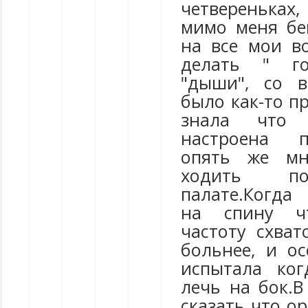
четверенька
мимо меня бе
на все мои в
делать " го
"дыши", со 
было как-то пр
знала что
настроена п
опять же м
ходить п
палате.Когда
на спину ч
частоту схват
больнее, и о
испытала ког
лечь на бок.В
сказать что о