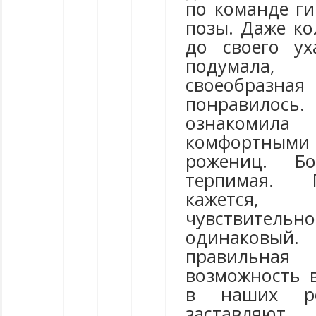
по команде ги
позы. Даже ко
до своего ух
подумала
своеобразная
понравилось
ознакоми
комфортным
рожениц. Б
терпимая. 
кажется,
чувствител
одинаковы
правильная
возможность 
в наших ро
заставляю