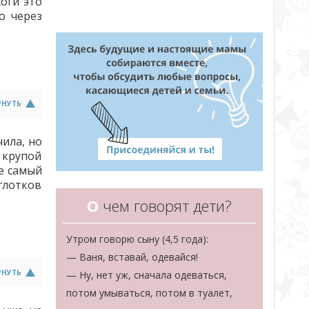
оги это
о через
РНУТЬ
чила, но
 крупой
ще самый
глотков
О
чем говорят дети?
Утром говорю сыну (4,5 года):
— Ваня, вставай, одевайся!
РНУТЬ
— Ну, нет уж, сначала одеваться,
потом умываться, потом в туалет,