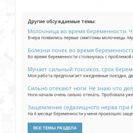
Другие обсуждаемые темы:
Молочница во время беременности. Ч
Вчера появились первые симптомы молочницы. Муч
принимала флюконазол, но боюсь, что он может н
Болезни почек во время беременност
Во время беременности столкнулась с проблемой по
мочи мне поставили диагноз хронический пиелонеф
Последние я пить отказалась, так как не видела в э
Мучает сильный токсикоз, срок береме
Моя работа предполагает ежедневные поездки, д
превратила двадцатиминутные перемещения в пытк
(сильно тошнит), но чаще два и даже три. Подска
Сильно отекают ноги. Не знаю что дел
Ноги начали очень сильно отекать. Пробовала уже 
Ничего не помогает, но главное почки не болят, и
что такое бывает у всех беременных, переживать не
Защемление седалищного нерва при б
На 6 месяце беременности у меня произошло заще
применять мази, но ничего помогало. Болезненные
второго ребенка, боюсь повторения этой проблемы