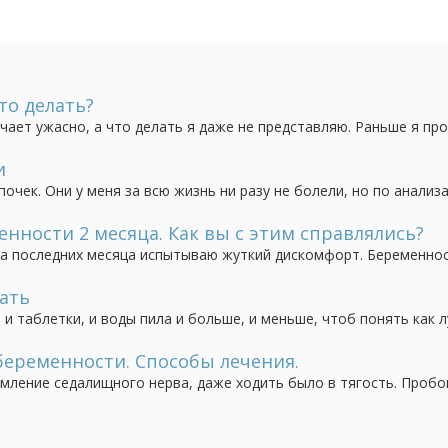
то делать?
ает ужасно, а что делать я даже не представляю. Раньше я пр
авредить малышу.
и
чек. Они у меня за всю жизнь ни разу не болели, но по анализ
рит. Назначили лечение как травами, так и антибиотиками.
том смысла. При консультации с урологом, узнала, что...
нности 2 месяца. Как вы с этим справлялись?
ва последних месяца испытываю жуткий дискомфорт. Беременно
у. Мне приходится выходить из автобуса по крайней мере один
жите какой-нибудь метод, предотвращающий...
ать
и таблетки, и воды пила и больше, и меньше, чтоб понять как л
 анализы в полном порядке. Пожаловалась ведущему врачу, он с
чего, но и лечить это ничем...
еременности. Способы лечения.
мление седалищного нерва, даже ходить было в тягость. Пробо
 ощущения исчезли, только тогда, когда родился малыш. Сейча
. Возможно, кто-то сталкивался...