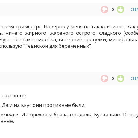
0
СВЕ
етьем триместре. Наверно у меня не так критично, как
ь, ничего жирного, жареного острого, сладкого (особ
ржусь, то стакан молока, вечерние прогулки, минеральн
использую "Гевискон для беременных".
0
СВЕ
 народные.
 Да и на вкус они противные были.
емечки. Из орехов я брала миндаль. Буквально 10 шту
енные.