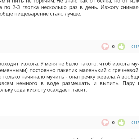
м и пить не горячим. Не знаю как от белка, но от изж
а по 2-3 глотка несколько раз в день. Изжогу снимал
ообще пищеварение стало лучше.
0
СВЕ
оходит изжога. У меня не было такого, чтоб изжога му
еменными) постоянно пакетик маленький с гречневой
ак только начинало мучить - она гречку жевала. А вооб
овсем немного в воде размешать и выпить. Пару 
ольку сода кислоту осаждает, гасит.
0
СВЕ