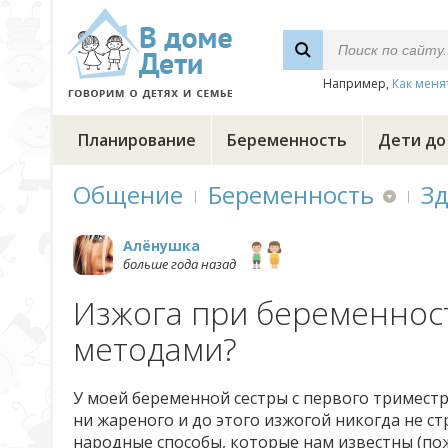
Например,
Как меня
Планирование
Беременность
Дети до
Общение
Беременность
З
Алёнушка
больше года назад
Изжога при беременнос
методами?
У моей беременной сестры с первого триместра
ни жареного и до этого изжогой никогда не с
народные способы, которые нам известны (пож