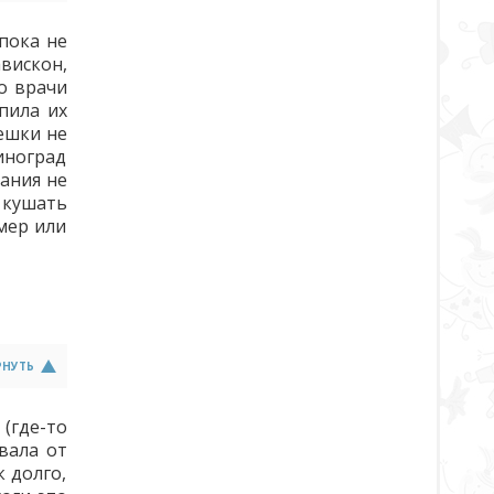
пока не
авискон,
о врачи
пила их
решки не
виноград
ания не
 кушать
имер или
РНУТЬ
(где-то
вала от
 долго,