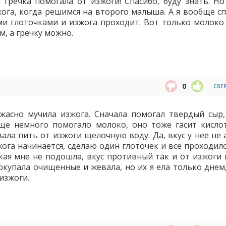
 гречка помогала от изжоги! Спасибо, буду знать. Но
жога, когда решимся на второго малыша. А я вообще сп
и глоточками и изжога проходит. Вот только молоко 
м, а гречку можно.
0
СВЕ
жасно мучила изжога. Сначала помогал твердый сыр
ще немного помогало молоко, оно тоже гасит кислот
ла пить от изжоги щелочную воду. Да, вкус у нее не а
ога начинается, сделаю один глоточек и все проходило
кая мне не подошла, вкус противный так и от изжоги 
покупала очищенные и жевала, но их я ела только днем
 изжоги.