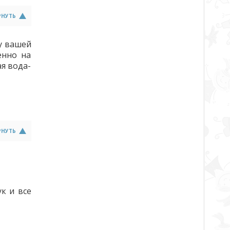
РНУТЬ
 у вашей
енно на
ая вода-
РНУТЬ
к и все