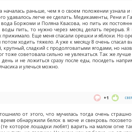
 началась раньше, чем я о своем положении узнала и 
го удавалось легче ее сделать. Медикаменты, Рени и Г
 вода Боржоми и Поляна Квасова, но пить их постоянн
 воды пить, то нужно через месяц делать перерыв. Я 
уж прижимало. Еще меня спасали орешки и яблоки. Но о
и потом ходить тяжело. А уже к месяцу 8 очень спасал 
, крупный, сладкий с продолговатыми ягодами, но назв
г тоже советовала сильно не увлекаться. Так же лучше
 в день и не ложиться сразу после еды, посидеть напр
лчасика и улечься можно.
+1
СВЕ
 тошнило от этого, что мучилась тогда очень страшно 
о время обнаружили белок в моче и свекровь посовето
 (те которое лошадки любят) варить на малом огне так