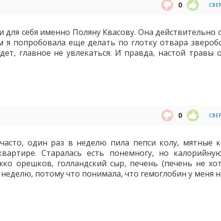
0
СВЕ
 для себя именно Поляну Квасову. Она действительно 
м я попробовала еще делать по глотку отвара зверобо
удет, главное не увлекаться. И правда, настой травы 
0
СВЕ
 часто, один раз в неделю пила пепси колу, мятные 
вартире. Старалась есть понемногу, но калорийну
ко орешков, голландский сыр, печень (печень не хот
в неделю, потому что понимала, что гемоглобин у меня 