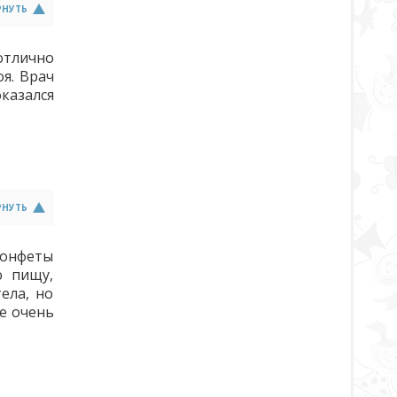
РНУТЬ
отлично
я. Врач
оказался
РНУТЬ
конфеты
ю пищу,
ела, но
не очень