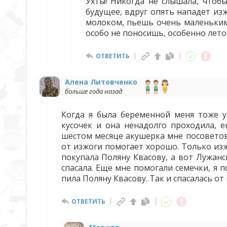
Ухты! Никогда не слышала, чтобы
будущее, вдруг опять нападет из
молоком, пьешь очень маленьким
особо не поносишь, особенно лето
ОТВЕТИТЬ
Алена Литовченко
больше года назад
Когда я была беременной меня тоже у
кусочек и она ненадолго проходила, е
шестом месяце акушерка мне посоветова
от изжоги помогает хорошо. Только изж
покупала Поляну Квасову, а вот Лужанс
спасала. Еще мне помогали семечки, я 
пила Поляну Квасову. Так и спасалась от
ОТВЕТИТЬ