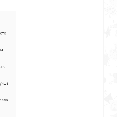
осто
ам
сть
 раз
учше.
казал
вала
с ждем