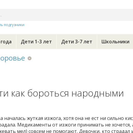
ть подгузники
 года
Дети 1-3 лет
Дети 3-7 лет
Школьники
доровье
ти как бороться народными
 началась жуткая изжога, хотя она не ест ни сильно кис
традала. Медикаменты от изжоги принимать не хочется, 
евать мел) совсем не помогают. Девочки, кто страдал 