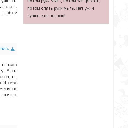
 уже на
потом руки мыть, потом завтракать,
асалась
потом опять руки мыть. Нет уж. Я
с собой
лучше ещё посплю!
РНУТЬ
, пожую
у. А на
хти, но
. Я себе
меня не
, ночью